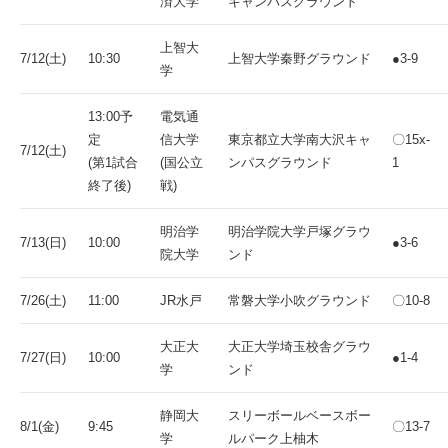
済大学
キャンパスグラウンド
上智大
7/12(土)
10:30
上智大学秦野グラウンド
●3-9
学
13:00予
電気通
定
信大学
東京都立大学南大沢キャ
〇15x-
7/12(土)
(第1試合
(国公立
ンパスグラウンド
1
終了後)
戦)
明治学
明治学院大学戸塚グラウ
7/13(日)
10:00
●3-6
院大学
ンド
7/26(土)
11:00
JR水戸
常磐大学小吹グラウンド
〇10-8
大正大
大正大学埼玉校舎グラウ
7/27(日)
10:00
●1-4
学
ンド
静岡大
スリーボールベースボー
8/1(金)
9:45
〇13-7
学
ルパーク上柚木