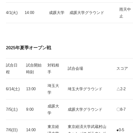
雨天中
4/1(火)
14:00
成蹊大学
成蹊大学グラウンド
止
2025年夏季オープン戦
試合日
試合開始
対戦相
試合会場
スコア
程
時刻
手
埼玉大
6/14(土)
13:00
埼玉大学グラウンド
△2-2
学
成蹊大
7/5(土)
9:00
成蹊大学グラウンド
〇8-7
学
東京経
東京経済大学武蔵村山
7/6(日)
14:00
●0-5