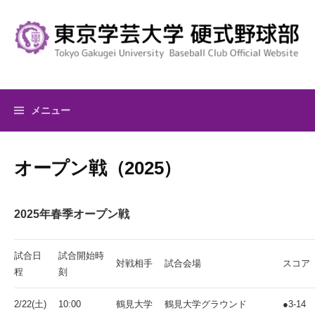
コ
ン
テ
ン
ツ
へ
メニュー
ス
キ
ッ
オープン戦（2025）
プ
2025年春季オープン戦
試合日
試合開始時
対戦相手
試合会場
スコア
程
刻
2/22(土)
10:00
鶴見大学
鶴見大学グラウンド
●3-14