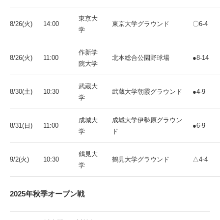
東京大
8/26(火)
14:00
東京大学グラウンド
〇6-4
学
作新学
8/26(火)
11:00
北本総合公園野球場
●8-14
院大学
武蔵大
8/30(土)
10:30
武蔵大学朝霞グラウンド
●4-9
学
成城大
成城大学伊勢原グラウン
8/31(日)
11:00
●6-9
学
ド
鶴見大
9/2(火)
10:30
鶴見大学グラウンド
△4-4
学
2025年秋季オープン戦