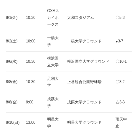
GXAス
8/1(金)
10:30
カイホ
大和スタジアム
〇5-3
ークス
一橋大
8/2(土)
10:00
一橋大学グラウンド
●3-7
学
横浜国
8/6(水)
10:30
横浜国立大学グラウンド
〇10-1
立大学
足利大
8/8(金)
10:30
上谷総合公園野球場
〇3-2
学
成蹊大
8/8(金)
9:00
成蹊大学グラウンド
△3-3
学
明星大
雨天中
8/10(日)
13:00
明星大学グラウンド
学
止