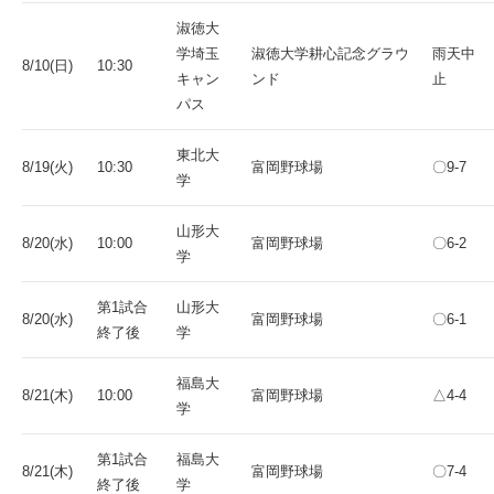
淑徳大
学埼玉
淑徳大学耕心記念グラウ
雨天中
8/10(日)
10:30
キャン
ンド
止
パス
東北大
8/19(火)
10:30
富岡野球場
〇9-7
学
山形大
8/20(水)
10:00
富岡野球場
〇6-2
学
第1試合
山形大
8/20(水)
富岡野球場
〇6-1
終了後
学
福島大
8/21(木)
10:00
富岡野球場
△4-4
学
第1試合
福島大
8/21(木)
富岡野球場
〇7-4
終了後
学