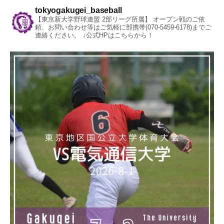
tokyogakugei_baseball
【東京新大学野球連盟 2部リーグ所属】
オープン戦のご依
頼、お問い合わせ等はご気軽に部携帯(070-5459-6178)までご
連絡ください。
↓公式HPはこちらから！