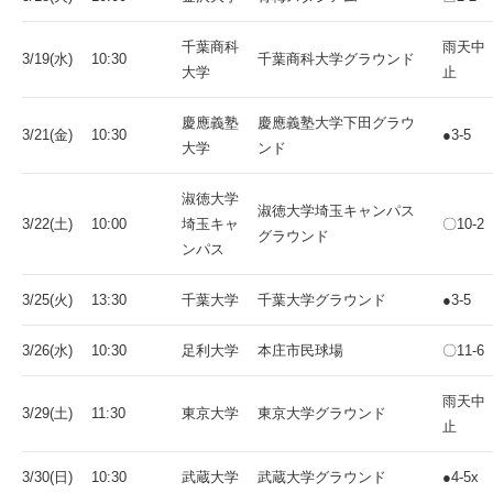
千葉商科
雨天中
3/19(水)
10:30
千葉商科大学グラウンド
大学
止
慶應義塾
慶應義塾大学下田グラウ
3/21(金)
10:30
●3-5
大学
ンド
淑徳大学
淑徳大学埼玉キャンパス
3/22(土)
10:00
埼玉キャ
〇10-2
グラウンド
ンパス
3/25(火)
13:30
千葉大学
千葉大学グラウンド
●3-5
3/26(水)
10:30
足利大学
本庄市民球場
〇11-6
雨天中
3/29(土)
11:30
東京大学
東京大学グラウンド
止
3/30(日)
10:30
武蔵大学
武蔵大学グラウンド
●4-5x