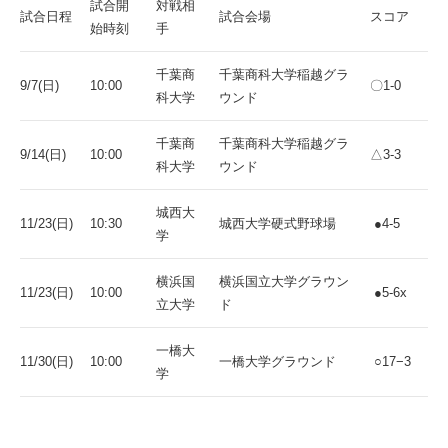
試合開
対戦相
試合日程
試合会場
スコア
始時刻
手
千葉商
千葉商科大学稲越グラ
9/7(日)
10:00
〇1-0
科大学
ウンド
千葉商
千葉商科大学稲越グラ
9/14(日)
10:00
△3-3
科大学
ウンド
城西大
11/23(日)
10:30
城西大学硬式野球場
●4-5
学
横浜国
横浜国立大学グラウン
11/23(日)
10:00
●5-6x
立大学
ド
一橋大
11/30(日)
10:00
一橋大学グラウンド
○17−3
学