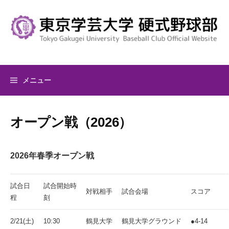
コ
ン
テ
ン
ツ
へ
メニュー
ス
キ
ッ
オープン戦（2026）
プ
2026年春季オープン戦
試合日
試合開始時
対戦相手
試合会場
スコア
程
刻
2/21(土)
10:30
鶴見大学
鶴見大学グラウンド
●4-14