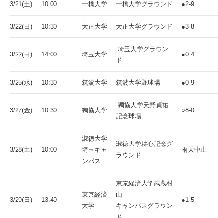
3/21(土)
10:00
一橋大学
一橋大学グラウンド
●2-9
3/22(日)
10:30
大正大学
大正大学グラウンド
●3-8
埼玉大学グラウン
3/22(日)
14:00
埼玉大学
●0-4
ド
3/25(水)
10:30
筑波大学
筑波大学野球場
●0-9
獨協大学天野貞祐
3/27(金)
10:30
獨協大学
○8-0
記念球場
淑徳大学
淑徳大学耕心記念グ
3/28(土)
10:00
埼玉キャ
雨天中止
ラウンド
ンパス
東京経済大学武蔵村
東京経済
山
3/29(日)
13:40
●1-5
大学
キャンパスグラウン
ド