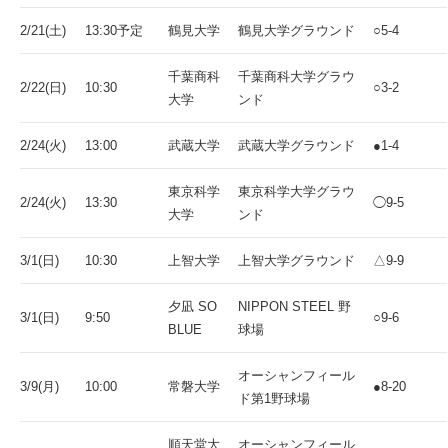
2/21(土)
13:30予定
鶴見大学
鶴見大学グラウンド
○5-4
千葉商科
千葉商科大学グラウ
2/22(日)
10:30
○3-2
大学
ンド
2/24(火)
13:00
武蔵大学
武蔵大学グラウンド
●1-4
東京科学
東京科学大学グラウ
2/24(火)
13:30
◯9-5
大学
ンド
3/1(日)
10:30
上智大学
上智大学グラウンド
△9-9
夕凪 SO
NIPPON STEEL 野
3/1(日)
9:50
○9-6
BLUE
球場
オーシャンフィール
3/9(月)
10:00
常磐大学
●8-20
ド第1野球場
順天堂大
オーシャンフィール