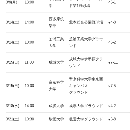
3/9(月)
13:00
○5-1
学
ド第1野球場
西多摩倶
3/14(土)
14:00
北本総合公園野球場
●4-8
楽部
芝浦工業
芝浦工業大学グラウ
3/14(土)
10:00
○6-2
大学
ンド
成城大学伊勢原グラ
3/15(日)
11:00
成城大学
●7-11
ウンド
帝京科学大学東京西
帝京科学
3/15(日)
10:00
キャンパス
○7-5
大学
グラウンド
3/18(水)
14:00
成蹊大学
成蹊大学グラウンド
○4-2
3/21(土)
10:30
敬愛大学
敬愛大学グラウンド
●3-8