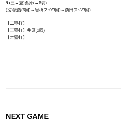
9.(三→遊)桑原(→6表)
(投)後藤(6回)→岩橋(2･0/3回)→前田(0･3/3回)
【二塁打】
【三塁打】井原(9回)
【本塁打】
NEXT GAME