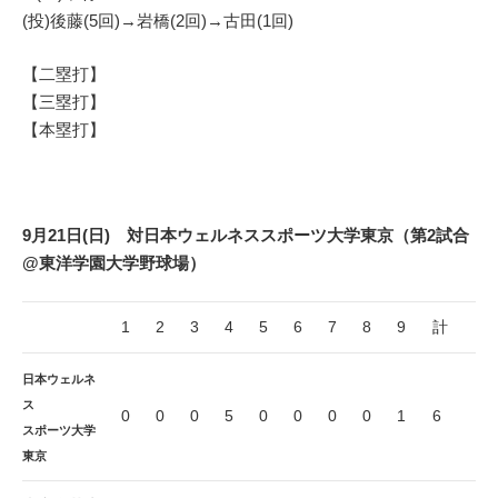
(投)後藤(5回)→岩橋(2回)→古田(1回)
【二塁打】
【三塁打】
【本塁打】
9月21日(日) 対日本ウェルネススポーツ大学東京（第2試合
@東洋学園大学野球場）
1
2
3
4
5
6
7
8
9
計
日本ウェルネ
ス
0
0
0
5
0
0
0
0
1
6
スポーツ大学
東京