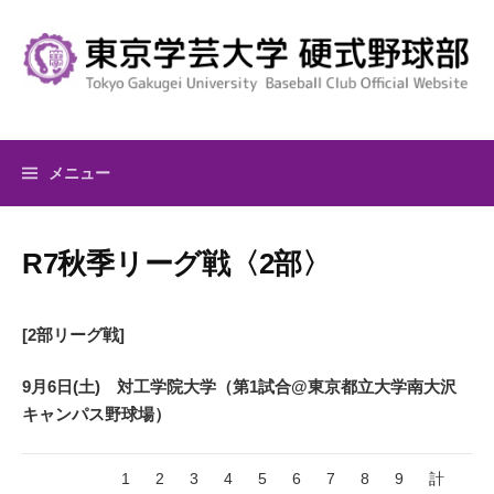
コ
ン
テ
ン
ツ
へ
メニュー
ス
キ
ッ
R7秋季リーグ戦〈2部〉
プ
[2部リーグ戦]
9月6日(土) 対工学院大学（第1試合@東京都立大学南大沢
キャンパス野球場）
1
2
3
4
5
6
7
8
9
計