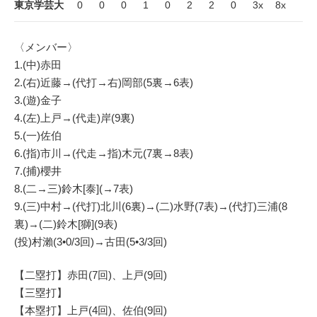
東京学芸大
0
0
0
1
0
2
2
0
3x
8x
〈メンバー〉
1.(中)赤田
2.(右)近藤→(代打→右)岡部(5裏→6表)
3.(遊)金子
4.(左)上戸→(代走)岸(9裏)
5.(一)佐伯
6.(指)市川→(代走→指)木元(7裏→8表)
7.(捕)櫻井
8.(二→三)鈴木[泰](→7表)
9.(三)中村→(代打)北川(6裏)→(二)水野(7表)→(代打)三浦(8
裏)→(二)鈴木[獅](9表)
(投)村瀨(3•0/3回)→古田(5•3/3回)
【二塁打】赤田(7回)、上戸(9回)
【三塁打】
【本塁打】上戸(4回)、佐伯(9回)