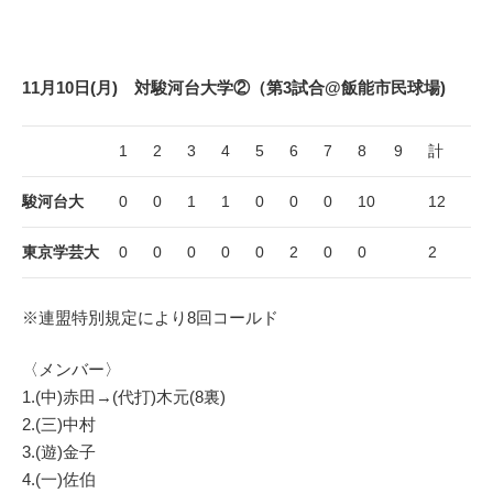
11月10日(月) 対駿河台大学②（第3試合@飯能市民球場)
1
2
3
4
5
6
7
8
9
計
駿河台大
0
0
1
1
0
0
0
10
12
東京学芸大
0
0
0
0
0
2
0
0
2
※連盟特別規定により8回コールド
〈メンバー〉
1.(中)赤田→(代打)木元(8裏)
2.(三)中村
3.(遊)金子
4.(一)佐伯