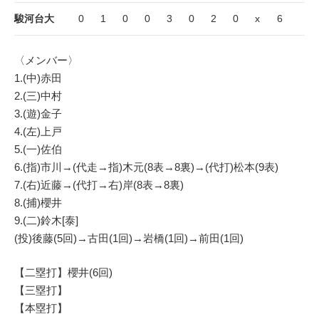
駿河台大
0
1
0
0
3
0
2
0
x
6
〈メンバー〉
1.(中)赤田
2.(三)中村
3.(遊)金子
4.(左)上戸
5.(一)佐伯
6.(指)市川→(代走→指)木元(8表→8裏)→(代打)松本(9表)
7.(右)近藤→(代打→右)岸(8表→8裏)
8.(捕)櫻井
9.(二)鈴木[泰]
(投)後藤(5回)→古田(1回)→岩橋(1回)→前田(1回)
【二塁打】櫻井(6回)
【三塁打】
【本塁打】