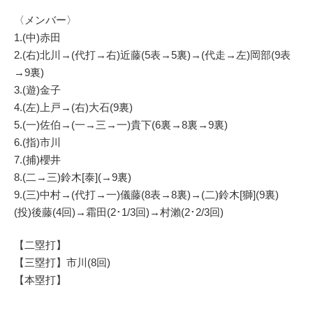
〈メンバー〉
1.(中)赤田
2.(右)北川→(代打→右)近藤(5表→5裏)→(代走→左)岡部(9表
→9裏)
3.(遊)金子
4.(左)上戸→(右)大石(9裏)
5.(一)佐伯→(一→三→一)貴下(6裏→8裏→9裏)
6.(指)市川
7.(捕)櫻井
8.(二→三)鈴木[泰](→9裏)
9.(三)中村→(代打→一)儀藤(8表→8裏)→(二)鈴木[獅](9裏)
(投)後藤(4回)→霜田(2･1/3回)→村瀨(2･2/3回)
【二塁打】
【三塁打】市川(8回)
【本塁打】