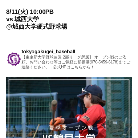
8/11(火) 10:00PB
vs
城西大学
@
城西大学硬式野球場
tokyogakugei_baseball
【東京新大学野球連盟 2部リーグ所属】
オープン戦のご依
頼、お問い合わせ等はご気軽に部携帯(070-5459-6178)までご
連絡ください。
↓公式HPはこちらから！