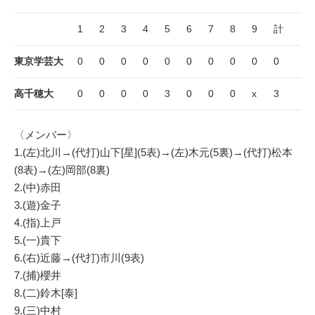
1
2
3
4
5
6
7
8
9
計
東京学芸大
0
0
0
0
0
0
0
0
0
0
高千穂大
0
0
0
0
3
0
0
0
x
3
〈メンバー〉
1.(左)北川→(代打)山下[星](5表)→(左)木元(5裏)→(代打)松本
(8表)→(左)岡部(8裏)
2.(中)赤田
3.(遊)金子
4.(指)上戸
5.(一)貴下
6.(右)近藤→(代打)市川(9表)
7.(捕)櫻井
8.(二)鈴木[泰]
9.(三)中村