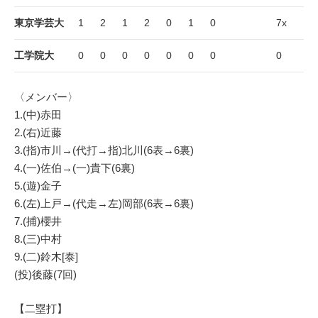
東京学芸大
1
2
1
2
0
1
0
7x
工学院大
0
0
0
0
0
0
0
0
〈メンバー〉
1.(中)赤田
2.(右)近藤
3.(指)市川→(代打→指)北川(6表→6裏)
4.(一)佐伯→(一)貴下(6裏)
5.(遊)金子
6.(左)上戸→(代走→左)岡部(6表→6裏)
7.(捕)櫻井
8.(三)中村
9.(二)鈴木[泰]
(投)後藤(7回)
【二塁打】