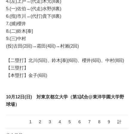
4.(左)上戸→(代走)木元(8裏)
5.(一)佐伯→(代走)水野(8裏)
6.(指)市川→(代打)貴下(8裏)
7.(捕)櫻井
8.(二)鈴木[泰]
9.(三)中村
(投)古田(2回)→霜田(4回)→村瀨(2回)
【二塁打】北川(5回)、鈴木[泰](6回)、櫻井(6回)、中村(8回)
【三塁打】
【本塁打】金子(6回)
10月12日(日) 対東京都立大学（第1試合@東洋学園大学野
球場）
1
2
3
4
5
6
7
8
9
計