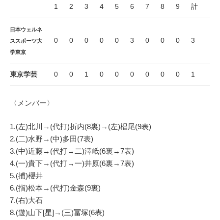
1
2
3
4
5
6
7
8
9
計
日本ウェルネ
0
0
0
0
0
3
0
0
0
3
ススポーツ大
学東京
東京学芸
0
0
1
0
0
0
0
0
0
1
〈メンバー〉
1.(左)北川→(代打)折内(8裏)→(左)椙尾(9表)
2.(二)水野→(中)多田(7表)
3.(中)近藤→(代打→二)澤岻(6裏→7表)
4.(一)貴下→(代打→一)井原(6裏→7表)
5.(捕)櫻井
6.(指)松本→(代打)金森(9裏)
7.(右)大石
8.(遊)山下[星]→(三)冨塚(6表)