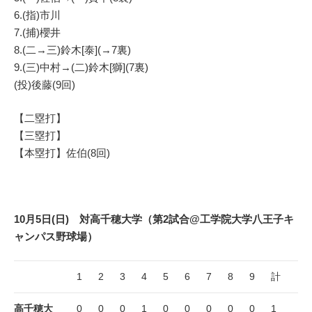
6.(指)市川
7.(捕)櫻井
8.(二→三)鈴木[泰](→7裏)
9.(三)中村→(二)鈴木[獅](7裏)
(投)後藤(9回)
【二塁打】
【三塁打】
【本塁打】佐伯(8回)
10月5日(日) 対高千穂大学（第2試合@工学院大学八王子キ
ャンパス野球場）
1
2
3
4
5
6
7
8
9
計
高千穂大
0
0
0
1
0
0
0
0
0
1