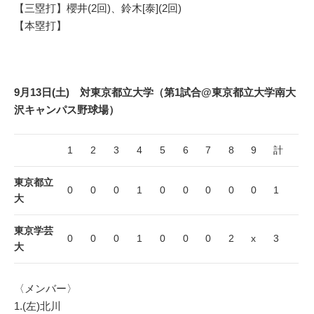
【三塁打】櫻井(2回)、鈴木[泰](2回)
【本塁打】
9月13日(土) 対東京都立大学（第1試合@東京都立大学南大
沢キャンパス野球場）
1
2
3
4
5
6
7
8
9
計
東京都立
0
0
0
1
0
0
0
0
0
1
大
東京学芸
0
0
0
1
0
0
0
2
x
3
大
〈メンバー〉
1.(左)北川