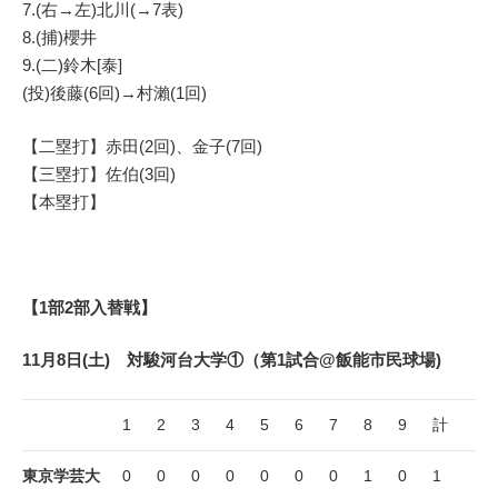
7.(右→左)北川(→7表)
8.(捕)櫻井
9.(二)鈴木[泰]
(投)後藤(6回)→村瀨(1回)
【二塁打】赤田(2回)、金子(7回)
【三塁打】佐伯(3回)
【本塁打】
【1部2部入替戦】
11月8日(土) 対駿河台大学①（第1試合@飯能市民球場)
1
2
3
4
5
6
7
8
9
計
東京学芸大
0
0
0
0
0
0
0
1
0
1