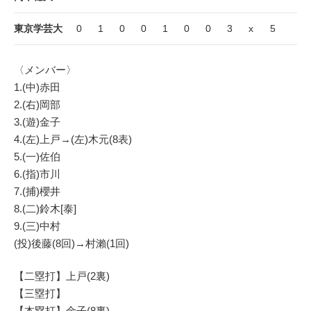
東京学芸大
0
1
0
0
1
0
0
3
x
5
〈メンバー〉
1.(中)赤田
2.(右)岡部
3.(遊)金子
4.(左)上戸→(左)木元(8表)
5.(一)佐伯
6.(指)市川
7.(捕)櫻井
8.(二)鈴木[泰]
9.(三)中村
(投)後藤(8回)→村瀨(1回)
【二塁打】上戸(2裏)
【三塁打】
【本塁打】金子(8裏)