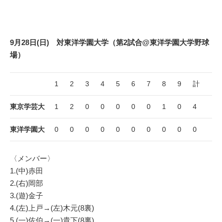
9月28日(日) 対東洋学園大学（第2試合@東洋学園大学野球
場）
1
2
3
4
5
6
7
8
9
計
東京学芸大
1
2
0
0
0
0
0
1
0
4
東洋学園大
0
0
0
0
0
0
0
0
0
0
〈メンバー〉
1.(中)赤田
2.(右)岡部
3.(遊)金子
4.(左)上戸→(左)木元(8裏)
5.(一)佐伯→(一)貴下(8裏)