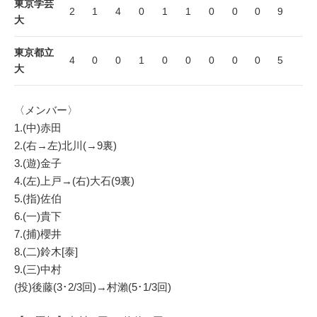
東京学芸
2
1
4
0
1
1
0
0
0
9
大
東京都立
4
0
0
1
0
0
0
0
0
5
大
〈メンバー〉
1.(中)赤田
2.(右→左)北川(→9裏)
3.(遊)金子
4.(左)上戸→(右)大石(9裏)
5.(指)佐伯
6.(一)貴下
7.(捕)櫻井
8.(二)鈴木[泰]
9.(三)中村
(投)後藤(3･2/3回)→村瀨(5･1/3回)