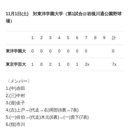
11月1日(土) 対東洋学園大学（第1試合@岩槻川通公園
野球
場）
1
2
3
4
5
6
7
8
9
計
東洋学園大
0
0
0
0
0
0
0
0
東京学芸大
1
0
2
1
0
1
2x
7x
〈メンバー〉
1.(中)赤田
2.(三)中村
3.(遊)金子
4.(左)上戸→(代走→右)岡部(6裏→7表)
5.(一)佐伯→(代走)木元(6裏)→(一)貴下(7表)
6.(指)市川