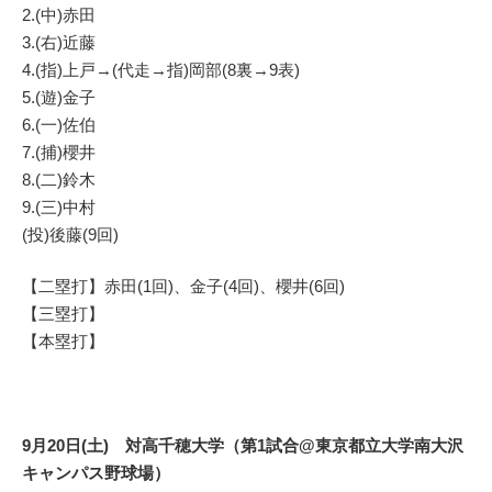
2.(中)赤田
3.(右)近藤
4.(指)上戸→(代走→指)岡部(8裏→9表)
5.(遊)金子
6.(一)佐伯
7.(捕)櫻井
8.(二)鈴木
9.(三)中村
(投)後藤(9回)
【二塁打】赤田(1回)、金子(4回)、櫻井(6回)
【三塁打】
【本塁打】
9月20日(土) 対高千穂大学（第1試合@東京都立大学南大沢
キャンパス野球場）