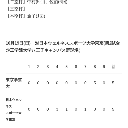
【二塁打】中村(5回)、佐伯(6回)
【三塁打】
【本塁打】金子(1回)
10月19日(日) 対日本ウェルネススポーツ大学東京(第2試合
@工学院大学八王子キャンパス野球場）
1
2
3
4
5
6
7
8
9
計
東京学芸
0
0
0
0
0
0
0
5
0
5
大
日本ウェル
ネス
0
0
0
3
1
0
1
0
0
5
スポーツ大
学東京