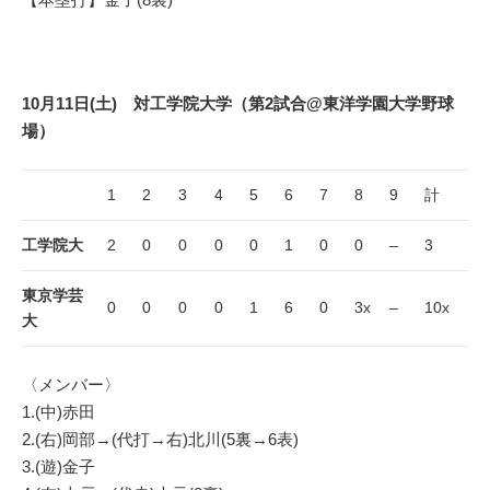
10月11日(土) 対工学院大学（第2試合@東洋学園大学野球
場）
1
2
3
4
5
6
7
8
9
計
工学院大
2
0
0
0
0
1
0
0
–
3
東京学芸
0
0
0
0
1
6
0
3x
–
10x
大
〈メンバー〉
1.(中)赤田
2.(右)岡部→(代打→右)北川(5裏→6表)
3.(遊)金子