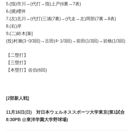
5.(指)市川→(代打→指)上戸(6裏→7表)
6.(捕)櫻井
7.(左)北川→(代打)三浦(7裏)→(代走→左)岡部(7裏→8表)
8.(右)岸
9.(二)鈴木[泰]
(投)村瀨(3･0/3回)→古田(4･1/3回)→前田(1/3回)→岩橋(1/3回)
【二塁打】
【三塁打】
【本塁打】佐伯(6回)
[2部新人戦]
11月16日(日) 対日本ウェルネススポーツ大学東京(第1試合
8:30PB @東洋学園大学野球場)