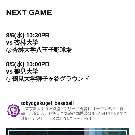
NEXT GAME
8/5(水) 10:30PB
vs
杏林大学
@
杏林大学八王子野球場
8/5(水) 10:00PB
vs
鶴見大学
@
鶴見大学獅子ヶ谷グラウンド
tokyogakugei_baseball
【東京新大学野球連盟 2部リーグ所属】
オープン戦のご依
頼、お問い合わせ等はご気軽に部携帯(070-5459-6178)までご
連絡ください。
↓公式HPはこちらから！