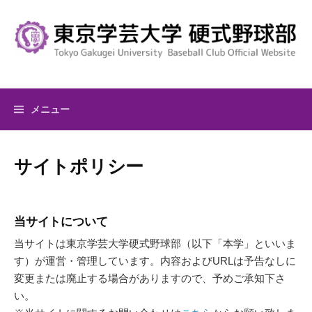
コ
ン
テ
ン
ツ
へ
メニュー
ス
キ
ッ
サイトポリシー
プ
当サイトについて
当サイトは東京学芸大学硬式野球部（以下「本学」といいま
す）が運営・管理しています。内容およびURLは予告なしに
変更または廃止する場合がありますので、予めご承知下さ
い。