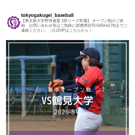
tokyogakugei_baseball
【東京新大学野球連盟 2部リーグ所属】
オープン戦のご依
頼、お問い合わせ等はご気軽に部携帯(070-5459-6178)までご
連絡ください。
↓公式HPはこちらから！