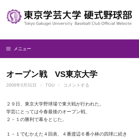
コ
ン
テ
ン
ツ
へ
メニュー
ス
キ
ッ
オープン戦 VS東京大学
プ
2008年3月31日
/
TGU
/
コメントする
２９日、東京大学野球場で東大戦が行われた。
学芸にとっては今春最後のオープン戦、
２－１の勝利で幕をとじた。
１－１でむかえた４回表、４番渡辺６番小林の四球に続き