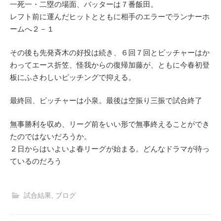
一死一・二塁の場面、バッターは７番飯田。
レフト前に運んだヒットとともに相手のエラーでランナーホ
ームへ２－１
その後も先発斉木の好投は続き、６回７回とピッチャーはか
わってエース折笠、怪我からの復帰加藤が、ともに今春初登
板にふさわしいピッチングで抑える。
最終回、ピッチャーは小泉。最後は空振り三振で試合終了
無事勝利を収め、リーグ前をいい形で無事終えることができ
たのではないだろうか。
２日からはいよいよ春リーグが始まる。どんなドラマが待っ
ているのだろう
試合結果
,
ブログ