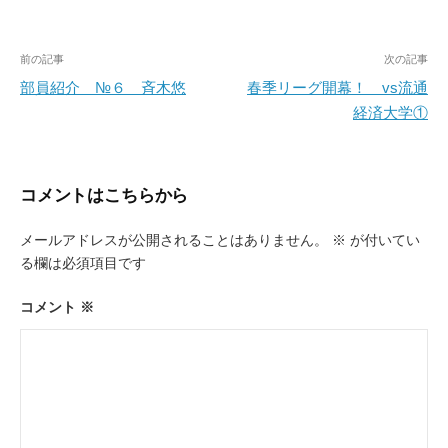
投
前の記事
次の記事
稿
部員紹介 №６ 斉木悠
春季リーグ開幕！ vs流通
経済大学①
ナ
ビ
ゲ
コメントはこちらから
ー
メールアドレスが公開されることはありません。
※
が付いてい
シ
る欄は必須項目です
ョ
ン
コメント
※