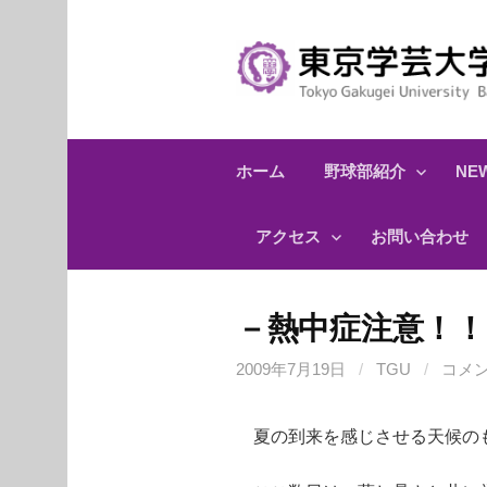
コ
ン
テ
ン
ツ
へ
ホーム
野球部紹介
NEW
ス
キ
アクセス
お問い合わせ
ッ
プ
－熱中症注意！！
2009年7月19日
/
TGU
/
コメ
夏の到来を感じさせる天候のも