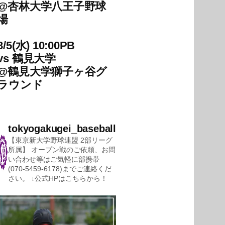
@
杏林大学八王子野球
場
8/5(水) 10:00PB
vs
鶴見大学
@
鶴見大学獅子ヶ谷グ
ラウンド
tokyogakugei_baseball
【東京新大学野球連盟 2部リーグ
所属】
オープン戦のご依頼、お問
い合わせ等はご気軽に部携帯
(070-5459-6178)までご連絡くだ
さい。
↓公式HPはこちらから！