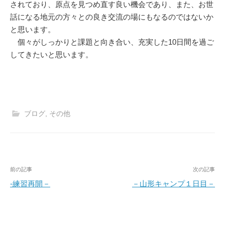
されており、原点を見つめ直す良い機会であり、また、お世
話になる地元の方々との良き交流の場にもなるのではないか
と思います。
個々がしっかりと課題と向き合い、充実した10日間を過ご
してきたいと思います。
ブログ
,
その他
投
前の記事
次の記事
稿
-練習再開－
－山形キャンプ１日目－
ナ
ビ