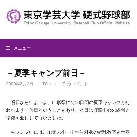
コ
ン
テ
ン
ツ
へ
メニュー
ス
キ
ッ
－夏季キャンプ前日－
プ
2009年8月3日
/
TGU
/
1件のコメント
明日からいよいよ、山形県にて10日間の夏季キャンプが行
われます。前日ということもあり、本日は打撃中心の練習と
準備を並行して行いました。
キャンプ中には、地元の小・中学生対象の野球教室も予定