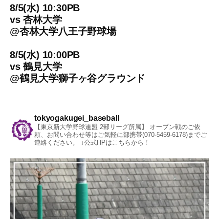
8/5(水) 10:30PB
vs
杏林大学
@
杏林大学八王子野球場
8/5(水) 10:00PB
vs
鶴見大学
@
鶴見大学獅子ヶ谷グラウンド
tokyogakugei_baseball
【東京新大学野球連盟 2部リーグ所属】
オープン戦のご依
頼、お問い合わせ等はご気軽に部携帯(070-5459-6178)までご
連絡ください。
↓公式HPはこちらから！