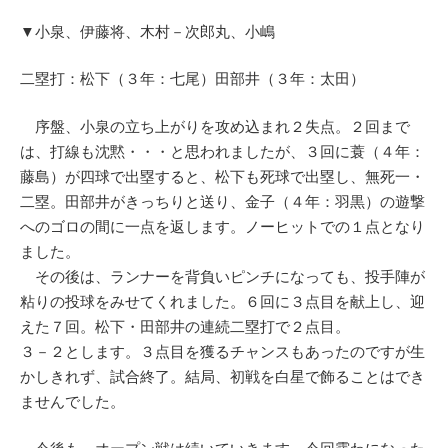
▼小泉、伊藤将、木村－次郎丸、小嶋
二塁打：松下（３年：七尾）田部井（３年：太田）
序盤、小泉の立ち上がりを攻め込まれ２失点。２回まで
は、打線も沈黙・・・と思われましたが、３回に蓑（４年：
藤島）が四球で出塁すると、松下も死球で出塁し、無死一・
二塁。田部井がきっちりと送り、金子（４年：羽黒）の遊撃
へのゴロの間に一点を返します。ノーヒットでの１点となり
ました。
その後は、ランナーを背負いピンチになっても、投手陣が
粘りの投球をみせてくれました。６回に３点目を献上し、迎
えた７回。松下・田部井の連続二塁打で２点目。
３－２とします。３点目を獲るチャンスもあったのですが生
かしきれず、試合終了。結局、初戦を白星で飾ることはでき
ませんでした。