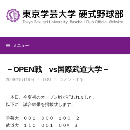
コ
ン
テ
ン
ツ
へ
メニュー
ス
キ
ッ
－OPEN戦 vs国際武道大学－
プ
2009年8月18日
/
TGU
/
コメントする
本日、今夏初のオープン戦が行われました。
以下に、試合結果を掲載致します。
学芸大 ００１ ０００ １００ ２
武道大 １１０ ００１ ００× ３