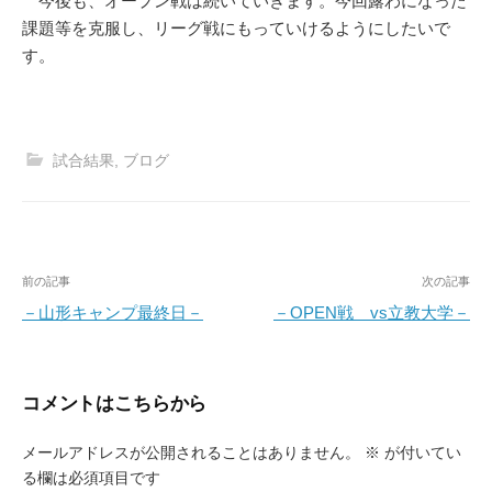
今後も、オープン戦は続いていきます。今回露わになった
課題等を克服し、リーグ戦にもっていけるようにしたいで
す。
試合結果
,
ブログ
投
前の記事
次の記事
稿
－山形キャンプ最終日－
－OPEN戦 vs立教大学－
ナ
ビ
コメントはこちらから
ゲ
ー
メールアドレスが公開されることはありません。
※
が付いてい
る欄は必須項目です
シ