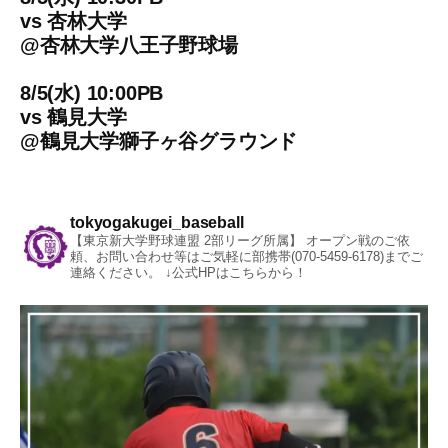
vs
杏林大学
@
杏林大学八王子野球場
8/5(水) 10:00PB
vs
鶴見大学
@
鶴見大学獅子ヶ谷グラウンド
tokyogakugei_baseball
【東京新大学野球連盟 2部リーグ所属】
オープン戦のご依
頼、お問い合わせ等はご気軽に部携帯(070-5459-6178)までご
連絡ください。
↓公式HPはこちらから！