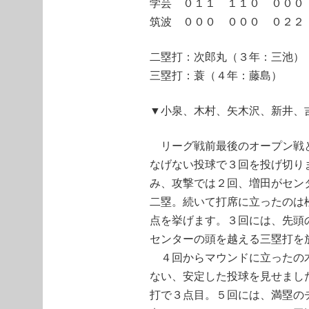
学芸 ０１１ １１０ ０００
筑波 ０００ ０００ ０２２
二塁打：次郎丸（３年：三池）
三塁打：蓑（４年：藤島）
▼小泉、木村、矢木沢、新井、
リーグ戦前最後のオープン戦と
なげない投球で３回を投げ切り
み、攻撃では２回、増田がセン
二塁。続いて打席に立ったのは
点を挙げます。３回には、先頭
センターの頭を越える三塁打を
４回からマウンドに立ったの木
ない、安定した投球を見せまし
打で３点目。５回には、満塁の