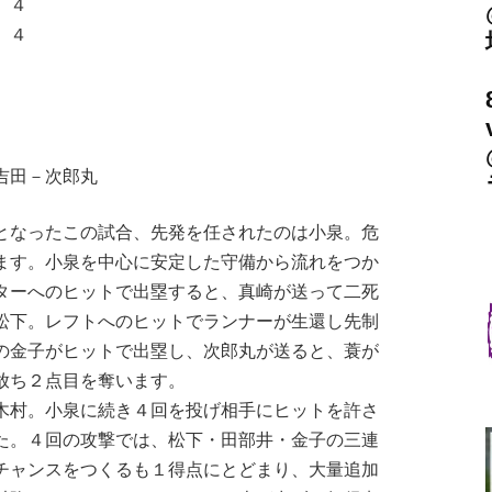
 ４
 ４
吉田－次郎丸
なったこの試合、先発を任されたのは小泉。危
ます。小泉を中心に安定した守備から流れをつか
ターへのヒットで出塁すると、真崎が送って二死
松下。レフトへのヒットでランナーが生還し先制
の金子がヒットで出塁し、次郎丸が送ると、蓑が
放ち２点目を奪います。
村。小泉に続き４回を投げ相手にヒットを許さ
た。４回の攻撃では、松下・田部井・金子の三連
チャンスをつくるも１得点にとどまり、大量追加