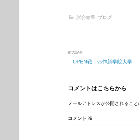
試合結果
,
ブログ
投
前の記事
稿
－OPEN戦 vs作新学院大学－
ナ
ビ
コメントはこちらから
ゲ
メールアドレスが公開されること
ー
シ
コメント
※
ョ
ン