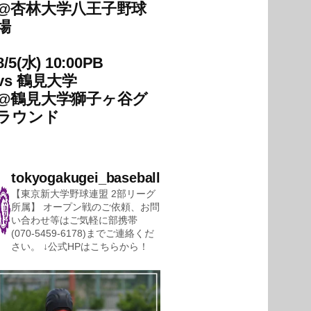
@
杏林大学八王子野球
場
8/5(水) 10:00PB
vs
鶴見大学
@
鶴見大学獅子ヶ谷グ
ラウンド
tokyogakugei_baseball
【東京新大学野球連盟 2部リーグ
所属】
オープン戦のご依頼、お問
い合わせ等はご気軽に部携帯
(070-5459-6178)までご連絡くだ
さい。
↓公式HPはこちらから！