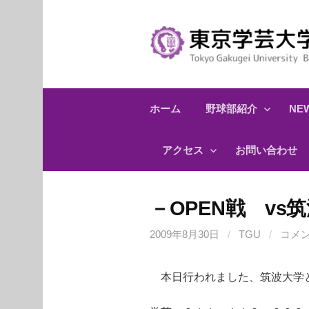
コ
ン
テ
ン
ツ
へ
ホーム
野球部紹介
NEW
ス
キ
アクセス
お問い合わせ
ッ
プ
－OPEN戦 vs
2009年8月30日
/
TGU
/
コメ
本日行われました、筑波大学と