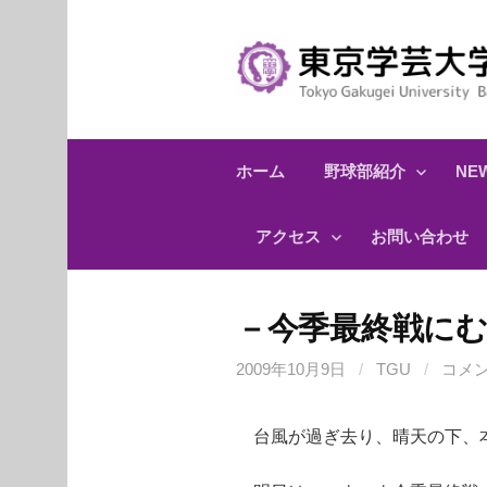
コ
ン
テ
ン
ツ
へ
ホーム
野球部紹介
NEW
ス
キ
アクセス
お問い合わせ
ッ
プ
－今季最終戦に
2009年10月9日
/
TGU
/
コメ
台風が過ぎ去り、晴天の下、