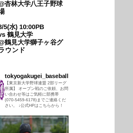
@
杏林大学八王子野球
場
8/5(水) 10:00PB
vs
鶴見大学
@
鶴見大学獅子ヶ谷グ
ラウンド
tokyogakugei_baseball
【東京新大学野球連盟 2部リーグ
所属】
オープン戦のご依頼、お問
い合わせ等はご気軽に部携帯
(070-5459-6178)までご連絡くだ
さい。
↓公式HPはこちらから！