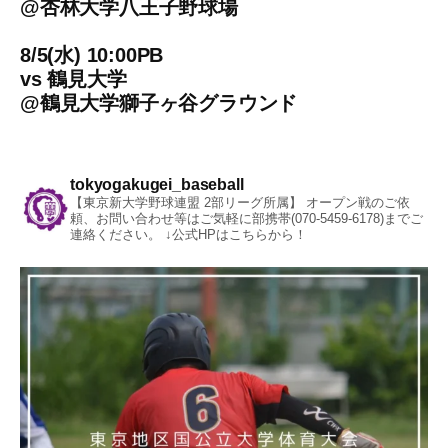
@
杏林大学八王子野球場
8/5(水) 10:00PB
vs
鶴見大学
@
鶴見大学獅子ヶ谷グラウンド
tokyogakugei_baseball
【東京新大学野球連盟 2部リーグ所属】
オープン戦のご依
頼、お問い合わせ等はご気軽に部携帯(070-5459-6178)までご
連絡ください。
↓公式HPはこちらから！