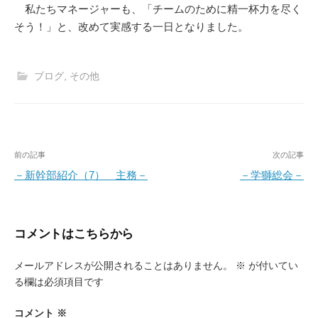
私たちマネージャーも、「チームのために精一杯力を尽く
そう！」と、改めて実感する一日となりました。
ブログ
,
その他
投
前の記事
次の記事
稿
－新幹部紹介（7） 主務－
－学獅総会－
ナ
ビ
コメントはこちらから
ゲ
ー
メールアドレスが公開されることはありません。
※
が付いてい
る欄は必須項目です
シ
ョ
コメント
※