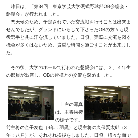
昨日は、「第34回 東京学芸大学硬式野球部OB会総会・
懇親会」が行われました。
悪天候のため、予定されていた交流戦を行うことは出来ま
せんでしたが、グランドにいらして下さったOBの方々も現
役選手と共に汗を流していました。日頃、実際に交流を図る
機会が多くはないため、貴重な時間を過ごすことが出来まし
た。
その後、大学のホールで行われた懇親会には、３、４年生
の部員が出席し、OBの皆様との交流を深めました。
上左の写真
は、主将挨拶
の様子です。
前主将の金子友也（4年：羽黒）と現主将の久保賢太郎（3
年：八戸）が、それぞれ挨拶をしました。日頃、様々な面で