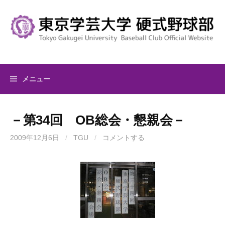
コ
ン
テ
ン
ツ
へ
メニュー
ス
キ
ッ
－第34回 OB総会・懇親会－
プ
2009年12月6日
/
TGU
/
コメントする