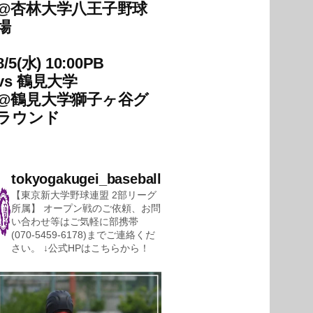
@
杏林大学八王子野球
場
8/5(水) 10:00PB
vs
鶴見大学
@
鶴見大学獅子ヶ谷グ
ラウンド
tokyogakugei_baseball
【東京新大学野球連盟 2部リーグ
所属】
オープン戦のご依頼、お問
い合わせ等はご気軽に部携帯
(070-5459-6178)までご連絡くだ
さい。
↓公式HPはこちらから！