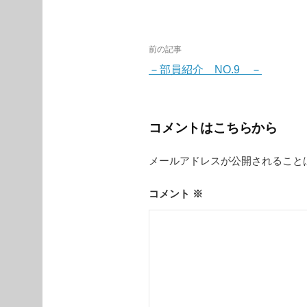
投
前の記事
稿
－部員紹介 NO.9 －
ナ
ビ
コメントはこちらから
ゲ
メールアドレスが公開されること
ー
シ
コメント
※
ョ
ン