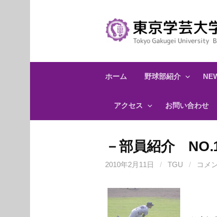
コ
ン
テ
ン
ツ
へ
ホーム
野球部紹介
NEW
ス
キ
アクセス
お問い合わせ
ッ
プ
－部員紹介 NO.
2010年2月11日
/
TGU
/
コメ