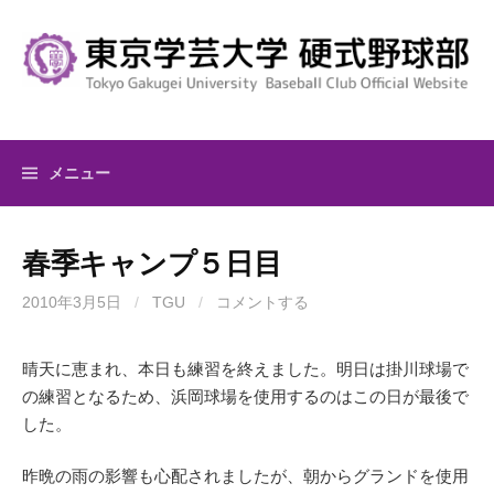
コ
ン
テ
ン
ツ
へ
メニュー
ス
キ
ッ
春季キャンプ５日目
プ
2010年3月5日
/
TGU
/
コメントする
晴天に恵まれ、本日も練習を終えました。明日は掛川球場で
の練習となるため、浜岡球場を使用するのはこの日が最後で
した。
昨晩の雨の影響も心配されましたが、朝からグランドを使用