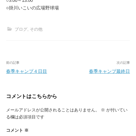
○9:00～13:00
○掛川いこいの広場野球場
ブログ
,
その他
投
前の記事
次の記事
稿
春季キャンプ４日目
春季キャンプ最終日
ナ
ビ
コメントはこちらから
ゲ
ー
メールアドレスが公開されることはありません。
※
が付いてい
る欄は必須項目です
シ
ョ
コメント
※