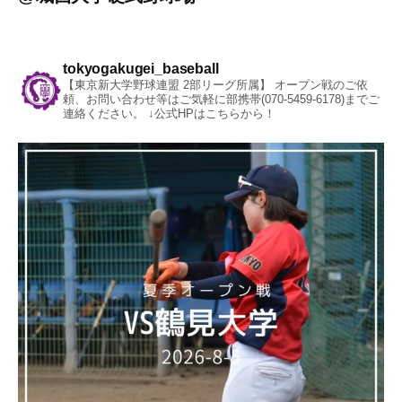
tokyogakugei_baseball
【東京新大学野球連盟 2部リーグ所属】
オープン戦のご依
頼、お問い合わせ等はご気軽に部携帯(070-5459-6178)までご
連絡ください。
↓公式HPはこちらから！