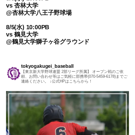
vs
杏林大学
@
杏林大学八王子野球場
8/5(水) 10:00PB
vs
鶴見大学
@
鶴見大学獅子ヶ谷グラウンド
tokyogakugei_baseball
【東京新大学野球連盟 2部リーグ所属】
オープン戦のご依
頼、お問い合わせ等はご気軽に部携帯(070-5459-6178)までご
連絡ください。
↓公式HPはこちらから！