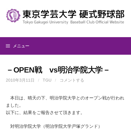
コ
ン
テ
ン
ツ
へ
メニュー
ス
キ
ッ
－OPEN戦 vs明治学院大学－
プ
2010年3月11日
/
TGU
/
コメントする
本日は、晴天の下、明治学院大学とのオープン戦が行われ
ました。
以下に、結果をご報告させて頂きます。
対明治学院大学（明治学院大学戸塚グランド）