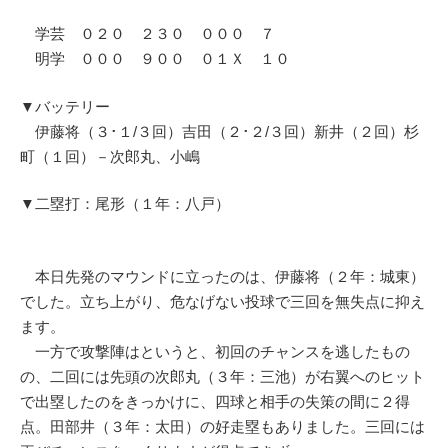
学芸 ０２０ ２３０ ０００ ７
明学 ０００ ９００ ０１Ｘ １０
▼バッテリー
伊藤将（３･１/３回）吉田（２･２/３回）新井（２回）杉
町（１回）－次郎丸、小嶋
▼二塁打：尾形（１年：八戸）
本日先発のマウンドに立ったのは、伊藤将（２年：城東）
でした。立ち上がり、危なげない投球で三回を無失点に抑え
ます。
一方で攻撃陣はというと、初回のチャンスを逃したもの
の、二回には先頭の次郎丸（３年：三池）が右翼へのヒット
で出塁したのをきっかけに、四球と相手の失策の間に２得
点。田部井（３年：太田）の好走塁もありました。三回には