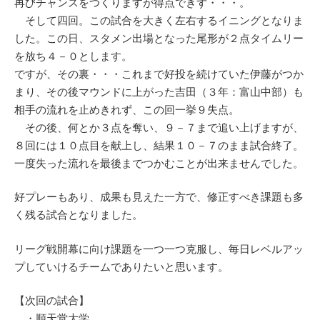
再びチャンスをつくりますが得点できず・・・。
そして四回。この試合を大きく左右するイニングとなりま
した。この日、スタメン出場となった尾形が２点タイムリー
を放ち４－０とします。
ですが、その裏・・・これまで好投を続けていた伊藤がつか
まり、その後マウンドに上がった吉田（３年：富山中部）も
相手の流れを止めきれず、この回一挙９失点。
その後、何とか３点を奪い、９－７まで追い上げますが、
８回には１０点目を献上し、結果１０－７のまま試合終了。
一度失った流れを最後までつかむことが出来ませんでした。
好プレーもあり、成果も見えた一方で、修正すべき課題も多
く残る試合となりました。
リーグ戦開幕に向け課題を一つ一つ克服し、毎日レベルアッ
プしていけるチームでありたいと思います。
【次回の試合】
・順天堂大学