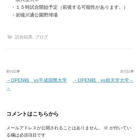
・１５時試合開始予定（前後する可能性があります。）
・岩槻川通公園野球場
試合結果
,
ブログ
投
前の記事
次の記事
稿
－OPEN戦 vs平成国際大学
－OPEN戦 vs順天堂大学－
－
ナ
ビ
ゲ
コメントはこちらから
ー
メールアドレスが公開されることはありません。
※
が付いてい
シ
る欄は必須項目です
ョ