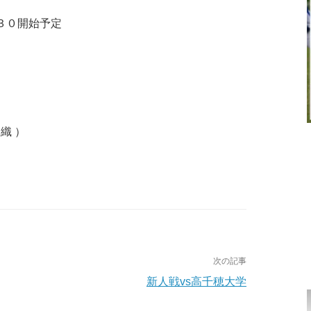
３０開始予定
織 ）
次の記事
新人戦vs高千穂大学