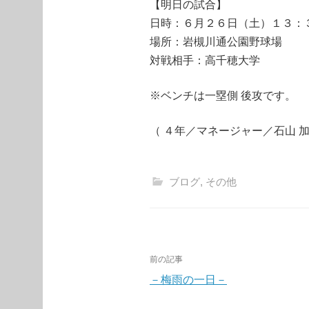
【明日の試合】
日時：６月２６日（土）１３：
場所：岩槻川通公園野球場
対戦相手：高千穂大学
※ベンチは一塁側 後攻です。
（ ４年／マネージャー／石山 加
ブログ
,
その他
投
前の記事
稿
－梅雨の一日－
ナ