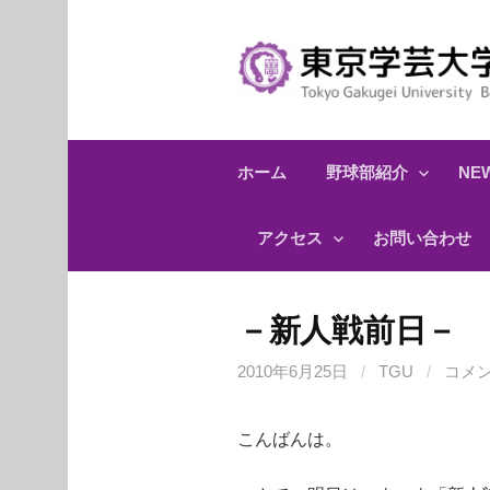
コ
ン
テ
ン
ツ
へ
ホーム
野球部紹介
NEW
ス
キ
アクセス
お問い合わせ
ッ
プ
－新人戦前日－
2010年6月25日
/
TGU
/
コメ
こんばんは。