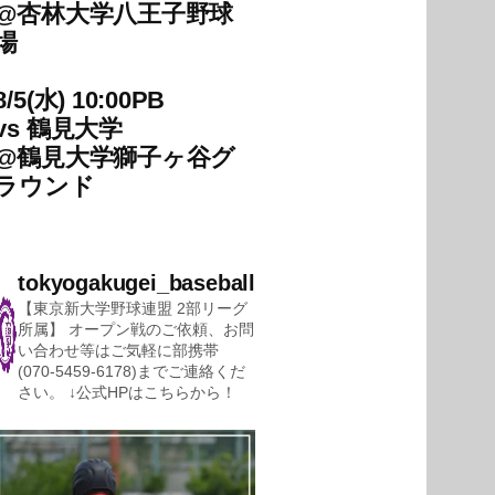
@
杏林大学八王子野球
場
8/5(水) 10:00PB
vs
鶴見大学
@
鶴見大学獅子ヶ谷グ
ラウンド
tokyogakugei_baseball
【東京新大学野球連盟 2部リーグ
所属】
オープン戦のご依頼、お問
い合わせ等はご気軽に部携帯
(070-5459-6178)までご連絡くだ
さい。
↓公式HPはこちらから！