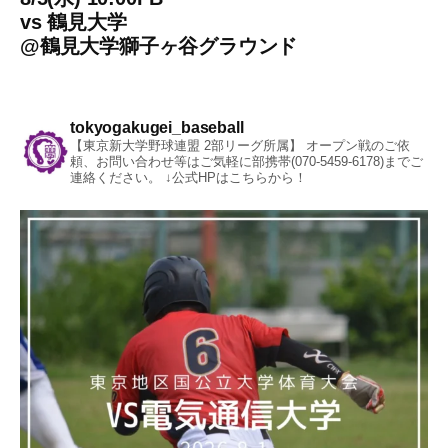
vs
鶴見大学
@
鶴見大学獅子ヶ谷グラウンド
tokyogakugei_baseball
【東京新大学野球連盟 2部リーグ所属】
オープン戦のご依
頼、お問い合わせ等はご気軽に部携帯(070-5459-6178)までご
連絡ください。
↓公式HPはこちらから！