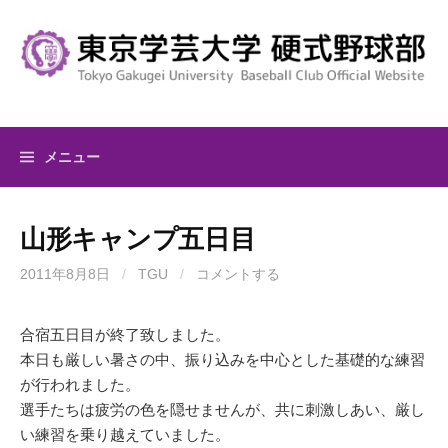
コ
ン
テ
ン
ツ
へ
メニュー
ス
キ
ッ
山形キャンプ五日目
プ
2011年8月8日
/
TGU
/
コメントする
合宿五日目が終了致しました。
本日も厳しい暑さの中、振り込みを中心とした基礎的な練習
が行われました。
選手たちは疲労の色を隠せませんが、共に刺激しあい、厳し
い練習を乗り越えていました。