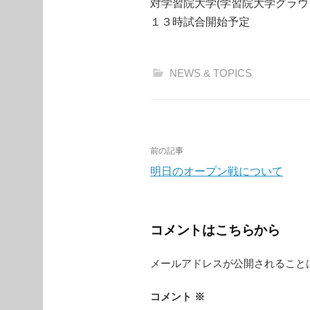
対学習院大学(学習院大学グラウ
１３時試合開始予定
NEWS & TOPICS
投
前の記事
稿
明日のオープン戦について
ナ
ビ
コメントはこちらから
ゲ
メールアドレスが公開されること
ー
シ
コメント
※