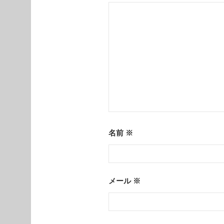
ョ
ン
名前
※
メール
※