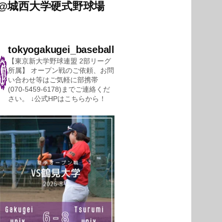
@
城西大学硬式野球場
tokyogakugei_baseball
【東京新大学野球連盟 2部リーグ
所属】
オープン戦のご依頼、お問
い合わせ等はご気軽に部携帯
(070-5459-6178)までご連絡くだ
さい。
↓公式HPはこちらから！