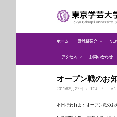
コ
ン
テ
ン
ツ
へ
ホーム
野球部紹介
NEW
ス
キ
アクセス
お問い合わせ
ッ
プ
オープン戦のお
2011年8月27日
/
TGU
/
コメ
本日行われますオープン戦のお