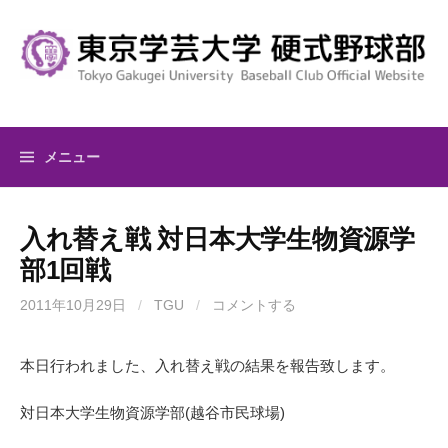
コ
ン
テ
ン
ツ
へ
メニュー
ス
キ
ッ
入れ替え戦 対日本大学生物資源学
プ
部1回戦
2011年10月29日
/
TGU
/
コメントする
本日行われました、入れ替え戦の結果を報告致します。
対日本大学生物資源学部(越谷市民球場)