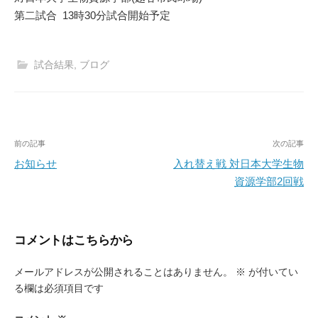
第二試合 13時30分試合開始予定
試合結果
,
ブログ
投
前の記事
次の記事
稿
お知らせ
入れ替え戦 対日本大学生物
資源学部2回戦
ナ
ビ
ゲ
コメントはこちらから
ー
メールアドレスが公開されることはありません。
※
が付いてい
シ
る欄は必須項目です
ョ