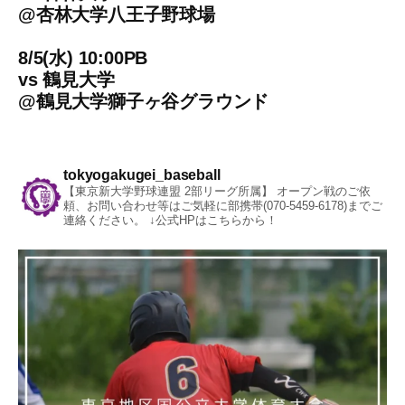
@
杏林大学八王子野球場
8/5(水) 10:00PB
vs
鶴見大学
@
鶴見大学獅子ヶ谷グラウンド
tokyogakugei_baseball
【東京新大学野球連盟 2部リーグ所属】
オープン戦のご依
頼、お問い合わせ等はご気軽に部携帯(070-5459-6178)までご
連絡ください。
↓公式HPはこちらから！