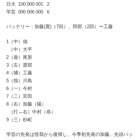
日大 100 000 001 2
学芸 000 006 000 6
バッテリー：加藤(寛)（7回）、阿部（2回）ー工藤
1（中）佃
（中）大平
2（遊）尾形
3（左）渡部
4（捕）工藤
5（指）川島
6（一）今村
7（二）宮田
8（右）加藤（陽）
（打→右）中村（恭）
9（三）杉町
学芸の先発は怪我から復帰し、今季初先発の加藤。先頭バッ