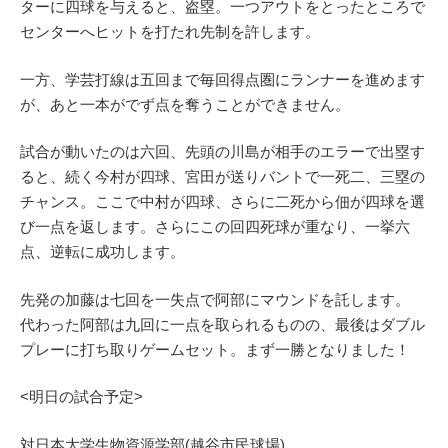
ターに四球を与えると、盗塁。一つアウトをとったところで
センターへヒットを打たれ先制を許します。
一方、学芸打線は五回まで毎回得点圏にランナーを進めます
が、あと一本がでず点を奪うことができません。
試合が動いたのは六回、先頭の川島が相手のエラーで出塁す
ると、続く今村が四球、宮田が送りバントで一死二、三塁の
チャンス。ここで中村が四球、さらに二死から佃が四球を選
び一点を返します。さらにこの回四死球が重なり、一挙六
点、逆転に成功します。
先発の加藤は七回を一失点で阿部にマウンドを託します。
代わった阿部は九回に一点を取られるものの、最後はダブル
プレーに打ち取りゲームセット。まず一勝となりました！
<明日の試合予定>
対日本大学生物資源学部(越谷市民球場)