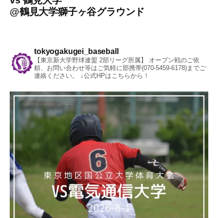
vs
鶴見大学
@
鶴見大学獅子ヶ谷グラウンド
tokyogakugei_baseball
【東京新大学野球連盟 2部リーグ所属】
オープン戦のご依
頼、お問い合わせ等はご気軽に部携帯(070-5459-6178)までご
連絡ください。
↓公式HPはこちらから！