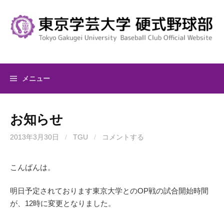
コ
ン
テ
ン
ツ
へ
メニュー
ス
キ
ッ
お知らせ
プ
2013年3月30日
/
TGU
/
コメントする
こんばんは。
明日予定されております東京大学とのOP戦の試合開始時間
が、12時に変更となりました。