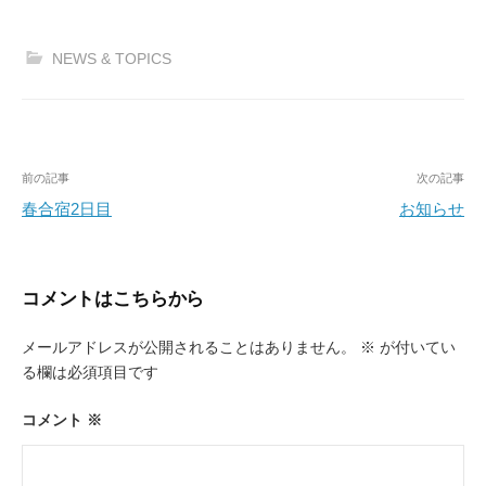
NEWS & TOPICS
投
前の記事
次の記事
稿
春合宿2日目
お知らせ
ナ
ビ
コメントはこちらから
ゲ
ー
メールアドレスが公開されることはありません。
※
が付いてい
る欄は必須項目です
シ
ョ
コメント
※
ン