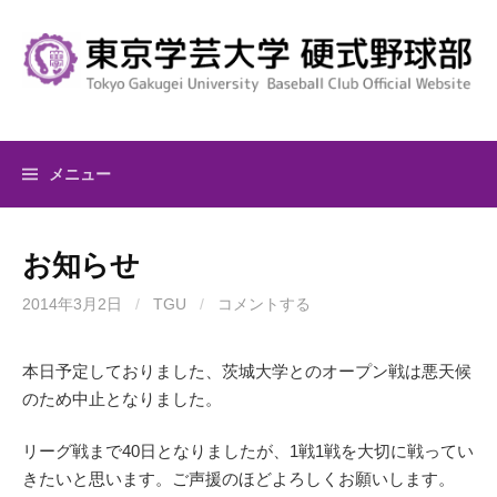
コ
ン
テ
ン
ツ
へ
メニュー
ス
キ
ッ
お知らせ
プ
2014年3月2日
/
TGU
/
コメントする
本日予定しておりました、茨城大学とのオープン戦は悪天候
のため中止となりました。
リーグ戦まで40日となりましたが、1戦1戦を大切に戦ってい
きたいと思います。ご声援のほどよろしくお願いします。