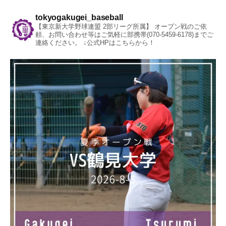
tokyogakugei_baseball
【東京新大学野球連盟 2部リーグ所属】
オープン戦のご依
頼、お問い合わせ等はご気軽に部携帯(070-5459-6178)までご
連絡ください。
↓公式HPはこちらから！