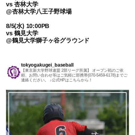
vs
杏林大学
@
杏林大学八王子野球場
8/5(水) 10:00PB
vs
鶴見大学
@
鶴見大学獅子ヶ谷グラウンド
tokyogakugei_baseball
【東京新大学野球連盟 2部リーグ所属】
オープン戦のご依
頼、お問い合わせ等はご気軽に部携帯(070-5459-6178)までご
連絡ください。
↓公式HPはこちらから！