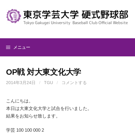
コ
ン
テ
ン
ツ
へ
メニュー
ス
キ
ッ
OP戦 対大東文化大学
プ
2014年3月24日
/
TGU
/
コメントする
こんにちは。
本日は大東文化大学と試合を行いました。
結果をお知らせ致します。
学芸 100 100 000 2