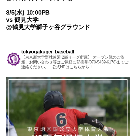
8/5(水) 10:00PB
vs
鶴見大学
@
鶴見大学獅子ヶ谷グラウンド
tokyogakugei_baseball
【東京新大学野球連盟 2部リーグ所属】
オープン戦のご依
頼、お問い合わせ等はご気軽に部携帯(070-5459-6178)までご
連絡ください。
↓公式HPはこちらから！