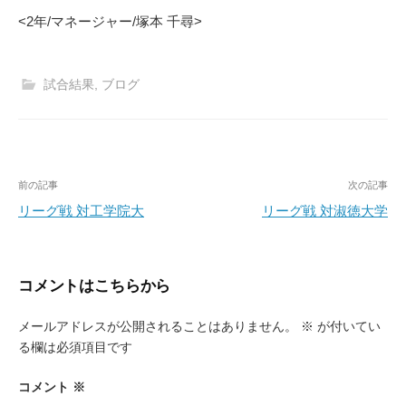
<2年/マネージャー/塚本 千尋>
試合結果
,
ブログ
投
前の記事
次の記事
稿
リーグ戦 対工学院大
リーグ戦 対淑徳大学
ナ
ビ
コメントはこちらから
ゲ
ー
メールアドレスが公開されることはありません。
※
が付いてい
る欄は必須項目です
シ
ョ
コメント
※