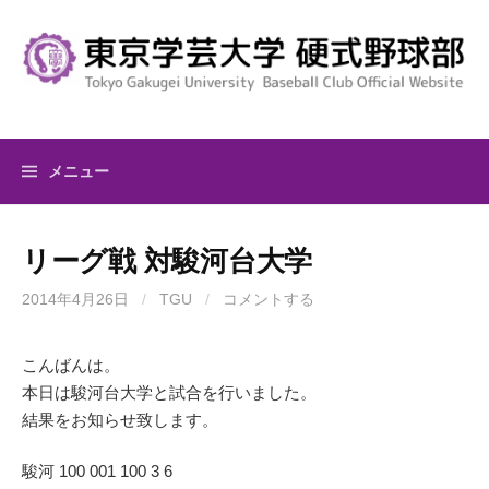
コ
ン
テ
ン
ツ
へ
メニュー
ス
キ
ッ
リーグ戦 対駿河台大学
プ
2014年4月26日
/
TGU
/
コメントする
こんばんは。
本日は駿河台大学と試合を行いました。
結果をお知らせ致します。
駿河 100 001 100 3 6