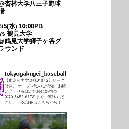
@
杏林大学八王子野球
場
8/5(水) 10:00PB
vs
鶴見大学
@
鶴見大学獅子ヶ谷グ
ラウンド
tokyogakugei_baseball
【東京新大学野球連盟 2部リーグ
所属】
オープン戦のご依頼、お問
い合わせ等はご気軽に部携帯
(070-5459-6178)までご連絡くだ
さい。
↓公式HPはこちらから！