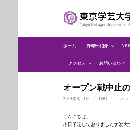
コ
ン
テ
ン
ツ
へ
ホーム
野球部紹介
NEW
ス
キ
アクセス
お問い合わせ
ッ
プ
オープン戦中止
2014年9月1日
/
TGU
/
コメン
こんにちは。
本日予定しておりました筑波大