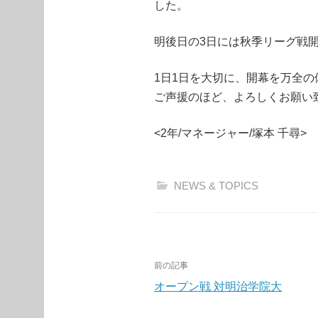
した。
明後日の3日には秋季リーグ戦
1日1日を大切に、開幕を万全
ご声援のほど、よろしくお願い
<2年/マネージャー/塚本 千尋>
NEWS & TOPICS
投
前の記事
稿
オープン戦 対明治学院大
ナ