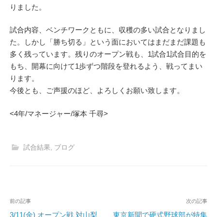
りました。
試合内容、ベンチワークともに、収穫の多い試合となりまし
た。しかし「勝ち切る」という面においてはまだまだ課題も
多く残っています。残りのオープン戦も、1試合1試合目的を
もち、開幕に向けて1歩ずつ階段を登れるよう、戦ってまい
ります。
今後とも、ご声援のほど、よろしくお願い致します。
<4年/マネージャー/塚本 千尋>
試合結果
,
ブログ
投
前の記事
次の記事
稿
3/11(金) オープン戦 対山梨
東京新聞で硬式野球部が特集