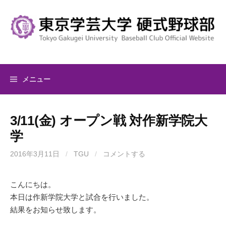
コ
ン
テ
ン
ツ
へ
メニュー
ス
キ
ッ
3/11(金) オープン戦 対作新学院大
プ
学
2016年3月11日
/
TGU
/
コメントする
こんにちは。
本日は作新学院大学と試合を行いました。
結果をお知らせ致します。