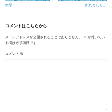
大学
されました。
ナ
ビ
ゲ
コメントはこちらから
ー
メールアドレスが公開されることはありません。
※
が付いてい
シ
る欄は必須項目です
ョ
ン
コメント
※