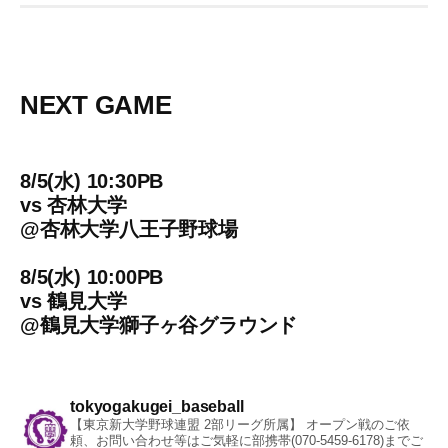
NEXT GAME
8/5(水) 10:30PB
vs
杏林大学
@
杏林大学八王子野球場
8/5(水) 10:00PB
vs
鶴見大学
@
鶴見大学獅子ヶ谷グラウンド
tokyogakugei_baseball
【東京新大学野球連盟 2部リーグ所属】
オープン戦のご依
頼、お問い合わせ等はご気軽に部携帯(070-5459-6178)までご