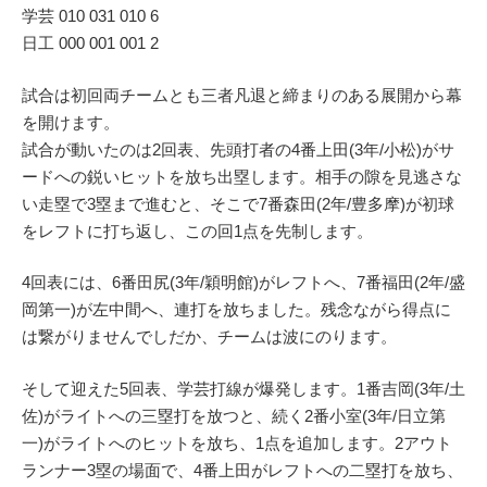
学芸 010 031 010 6
日工 000 001 001 2
試合は初回両チームとも三者凡退と締まりのある展開から幕
を開けます。
試合が動いたのは2回表、先頭打者の4番上田(3年/小松)がサ
ードへの鋭いヒットを放ち出塁します。相手の隙を見逃さな
い走塁で3塁まで進むと、そこで7番森田(2年/豊多摩)が初球
をレフトに打ち返し、この回1点を先制します。
4回表には、6番田尻(3年/穎明館)がレフトへ、7番福田(2年/盛
岡第一)が左中間へ、連打を放ちました。残念ながら得点に
は繋がりませんでしだか、チームは波にのります。
そして迎えた5回表、学芸打線が爆発します。1番吉岡(3年/土
佐)がライトへの三塁打を放つと、続く2番小室(3年/日立第
一)がライトへのヒットを放ち、1点を追加します。2アウト
ランナー3塁の場面で、4番上田がレフトへの二塁打を放ち、