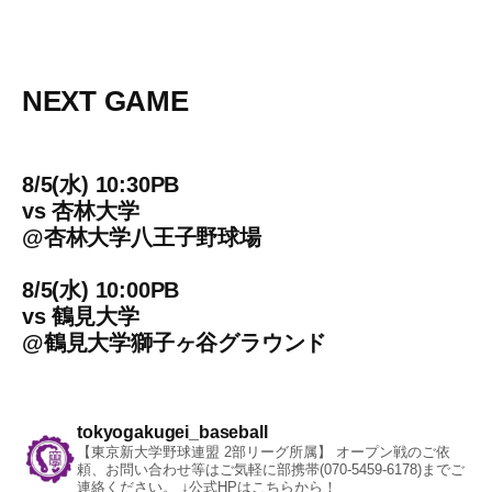
NEXT GAME
8/5(水) 10:30PB
vs
杏林大学
@
杏林大学八王子野球場
8/5(水) 10:00PB
vs
鶴見大学
@
鶴見大学獅子ヶ谷グラウンド
tokyogakugei_baseball
【東京新大学野球連盟 2部リーグ所属】
オープン戦のご依
頼、お問い合わせ等はご気軽に部携帯(070-5459-6178)までご
連絡ください。
↓公式HPはこちらから！