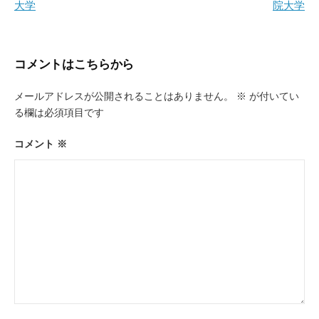
大学
院大学
ナ
ビ
ゲ
コメントはこちらから
ー
メールアドレスが公開されることはありません。
※
が付いてい
シ
る欄は必須項目です
ョ
ン
コメント
※