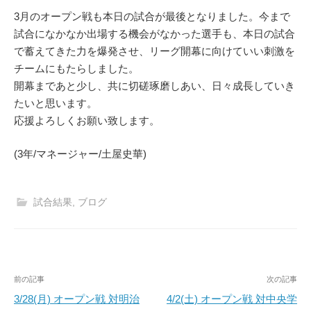
3月のオープン戦も本日の試合が最後となりました。今まで
試合になかなか出場する機会がなかった選手も、本日の試合
で蓄えてきた力を爆発させ、リーグ開幕に向けていい刺激を
チームにもたらしました。
開幕まであと少し、共に切磋琢磨しあい、日々成長していき
たいと思います。
応援よろしくお願い致します。
(3年/マネージャー/土屋史華)
試合結果
,
ブログ
投
前の記事
次の記事
稿
3/28(月) オープン戦 対明治
4/2(土) オープン戦 対中央学