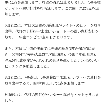
更に1点を追加します。打線の流れは止まりません。5番高橋
がライトへ鋭い打球を打ち返します。この回一気に3点を追
加します。
6回表には、本日大活躍の8番森田がライトへのヒットを放ち
出塁、代打の丁野(2年/土佐)がショートへの鋭い内野安打を
放ち、一年生コンビで1点をもぎとります。
また、本日は守備の場面では先発の板倉(3年/宇都宮)に続
き、関根(4年/南平)大島(3年/岡山城東)、今田(4年/山形東)、
津元(4年/豊多摩)がそれぞれの良さを生かしたテンポのいい
ピッチングを披露しました。
8回表には、7番森田、8番遠藤(2年/秋田)がレフトへの連打を
放ち出塁すると、四球押し出しで1点を追加します。
9回表には、代打の熊谷がセンターへ猛烈なヒットを放ちま
した。