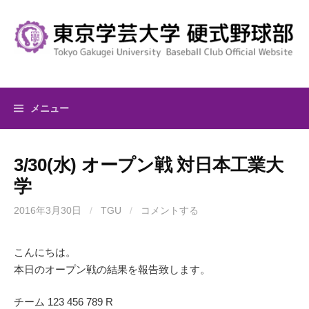
コ
ン
テ
ン
ツ
へ
メニュー
ス
キ
ッ
3/30(水) オープン戦 対日本工業大
プ
学
2016年3月30日
/
TGU
/
コメントする
こんにちは。
本日のオープン戦の結果を報告致します。
チーム 123 456 789 R