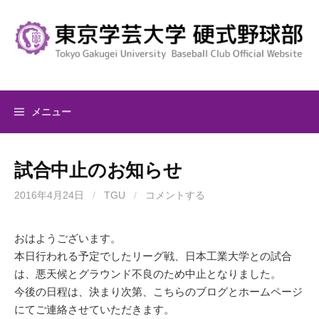
コ
ン
テ
ン
ツ
へ
メニュー
ス
キ
ッ
試合中止のお知らせ
プ
2016年4月24日
/
TGU
/
コメントする
おはようございます。
本日行われる予定でしたリーグ戦、日本工業大学との試合
は、悪天候とグラウンド不良のため中止となりました。
今後の日程は、決まり次第、こちらのブログとホームページ
にてご連絡させていただきます。