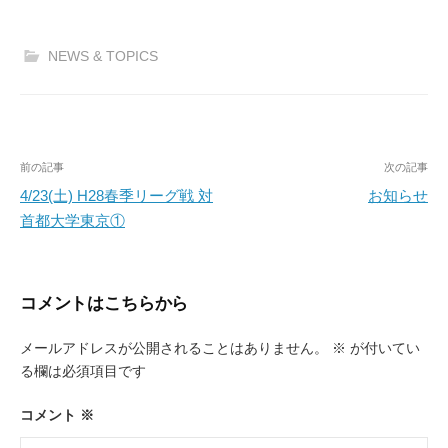
NEWS & TOPICS
投
前の記事
次の記事
稿
4/23(土) H28春季リーグ戦 対
お知らせ
首都大学東京①
ナ
ビ
ゲ
コメントはこちらから
ー
メールアドレスが公開されることはありません。
※
が付いてい
シ
る欄は必須項目です
ョ
ン
コメント
※