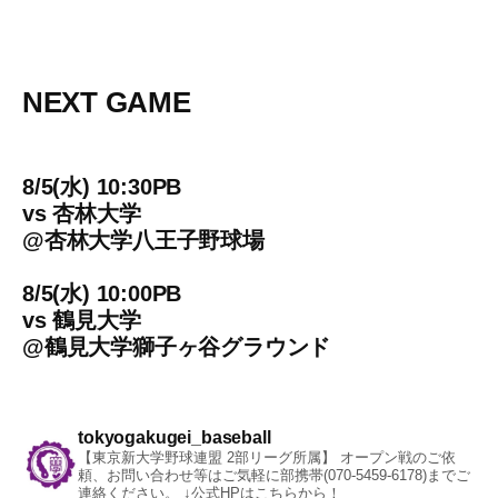
NEXT GAME
8/5(水) 10:30PB
vs
杏林大学
@
杏林大学八王子野球場
8/5(水) 10:00PB
vs
鶴見大学
@
鶴見大学獅子ヶ谷グラウンド
tokyogakugei_baseball
【東京新大学野球連盟 2部リーグ所属】
オープン戦のご依
頼、お問い合わせ等はご気軽に部携帯(070-5459-6178)までご
連絡ください。
↓公式HPはこちらから！