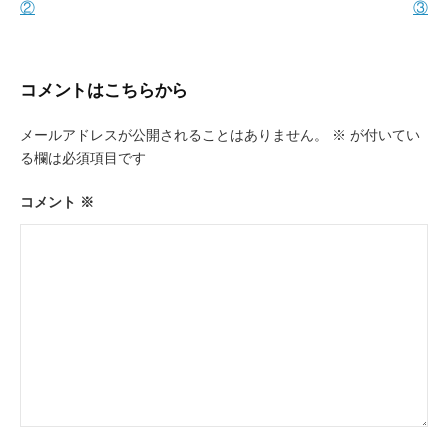
②
③
ビ
ゲ
ー
コメントはこちらから
シ
メールアドレスが公開されることはありません。
※
が付いてい
ョ
る欄は必須項目です
ン
コメント
※