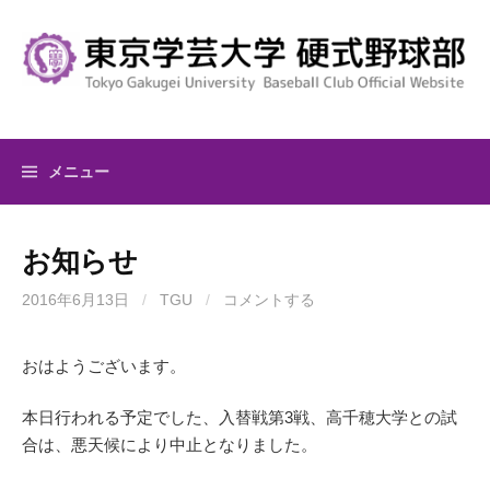
コ
ン
テ
ン
ツ
へ
メニュー
ス
キ
ッ
お知らせ
プ
2016年6月13日
/
TGU
/
コメントする
おはようございます。
本日行われる予定でした、入替戦第3戦、高千穂大学との試
合は、悪天候により中止となりました。