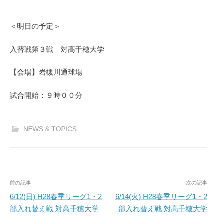
＜明日の予定＞
入替戦第３戦 対高千穂大学
【会場】岩槻川通球場
試合開始：９時００分
NEWS & TOPICS
投
前の記事
次の記事
稿
6/12(日) H28春季リーグ1・2
6/14(火) H28春季リーグ1・2
部入れ替え戦 対高千穂大学
部入れ替え戦 対高千穂大学
ナ