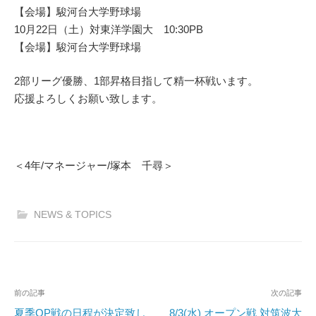
【会場】駿河台大学野球場
10月22日（土）対東洋学園大 10:30PB
【会場】駿河台大学野球場
2部リーグ優勝、1部昇格目指して精一杯戦います。
応援よろしくお願い致します。
＜4年/マネージャー/塚本 千尋＞
NEWS & TOPICS
投
前の記事
次の記事
稿
夏季OP戦の日程が決定致し
8/3(水) オープン戦 対筑波大