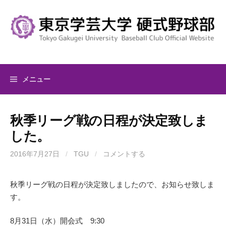
コ
ン
テ
ン
ツ
へ
メニュー
ス
キ
ッ
秋季リーグ戦の日程が決定致しま
プ
した。
2016年7月27日
/
TGU
/
コメントする
秋季リーグ戦の日程が決定致しましたので、お知らせ致しま
す。
8月31日（水）開会式 9:30