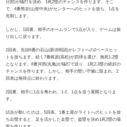
日部)が犠打を決め、1死2塁のチャンスを作ります。そこ
で、4番熊谷(山形中央)がセンターへのヒットを放ち、1点を
先制します。
しかし、1回裏、相手のホームランで1点が入り、ゲームは振
り出しに戻ります。
2回表、先頭6番の石山(新潟明訓)がレフトへの2ベースヒッ
トを放ちます。続く7番梶原(高松)が四球を選び、無死1.2塁
となります。8番河西(丸亀)が犠打で送り、1死2.3塁の絶好の
チャンスを作ります。しかし、相手の堅い守備に阻まれ、2
回表は無得点に終わります。
2回裏、相手に1点を奪われ、1-2、1点を追う展開となりま
す。
試合が動いたのは、5回表。1番土屋がライトへのヒットを放
ち出塁すると、足を活かした走塁で、盗塁を決め1死2塁の場
面を作ります。