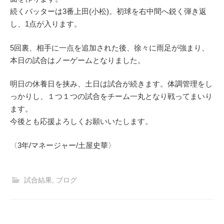
続くバッターは3番上田(小松)。初球を右中間へ鋭く弾き返
し、1点が入ります。
5回裏、相手に一点を追加された後、徐々に雨足が強まり、
本日の試合はノーゲームとなりました。
明日の休養日を挟み、土日は試合が続きます。体調管理をし
っかりし、１つ１つの試合をチーム一丸となり戦ってまいり
ます。
今後とも応援よろしくお願いいたします。
〈3年/マネージャー/土屋史華〉
試合結果
,
ブログ