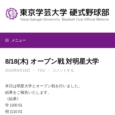
コ
ン
テ
ン
ツ
へ
メニュー
ス
キ
ッ
8/18(木) オープン戦 対明星大学
プ
2016年8月18日
/
TGU
/
コメントする
本日は明星大学とオープン戦を行いました。
結果をご報告いたします。
《結果》
学 |100 01
明 |110 01