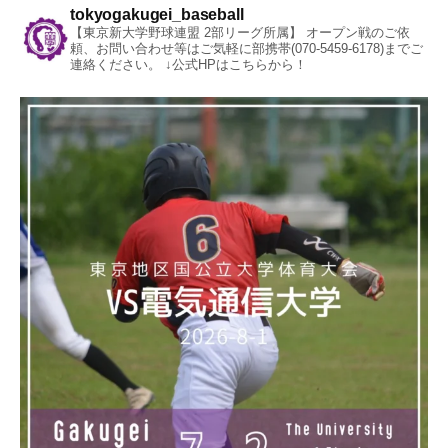
tokyogakugei_baseball
【東京新大学野球連盟 2部リーグ所属】
オープン戦のご依
頼、お問い合わせ等はご気軽に部携帯(070-5459-6178)までご
連絡ください。
↓公式HPはこちらから！