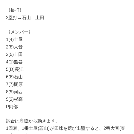
《長打》
2塁打→石山、上田
《メンバー》
1(4)土屋
2(8)大音
3(5)上田
4(1)熊谷
5(D)長江
6(6)石山
7(7)梶原
8(9)河西
9(2)杉高
P阿部
試合は序盤から動きます。
1回表、1番土屋(韮山)が四球を選び出塁すると、2番大音(春