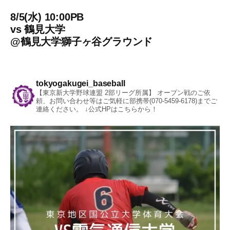
8/5(水) 10:00PB
vs
鶴見大学
@
鶴見大学獅子ヶ谷グラウンド
tokyogakugei_baseball
【東京新大学野球連盟 2部リーグ所属】
オープン戦のご依
頼、お問い合わせ等はご気軽に部携帯(070-5459-6178)までご
連絡ください。
↓公式HPはこちらから！