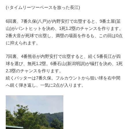
(↑タイムリーツーベースを放った長江)
6回裏、7番久保(八戸)が内野安打で出塁すると、9番土屋(韮
山)がバントヒットを決め、1死1.2塁のチャンスを作ります。
2番大音が死球で出塁し、満塁の場面を作るも、この回は0点
に抑えられます。
7回裏、4番熊谷が内野安打で出塁すると、続く5番長江が四
球を選び、無死1.2塁。6番石山(新潟明訓)が犠打を決め、1死
2.3塁のチャンスを作ります。
続くバッターは7番久保。フルカウントから狙い球を右中間
へ鋭く弾き返し、一気に2点が入ります。