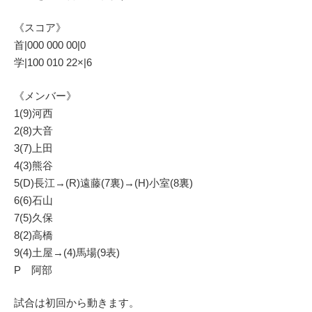
《スコア》
首|000 000 00|0
学|100 010 22×|6
《メンバー》
1(9)河西
2(8)大音
3(7)上田
4(3)熊谷
5(D)長江→(R)遠藤(7裏)→(H)小室(8裏)
6(6)石山
7(5)久保
8(2)高橋
9(4)土屋→(4)馬場(9表)
P 阿部
試合は初回から動きます。