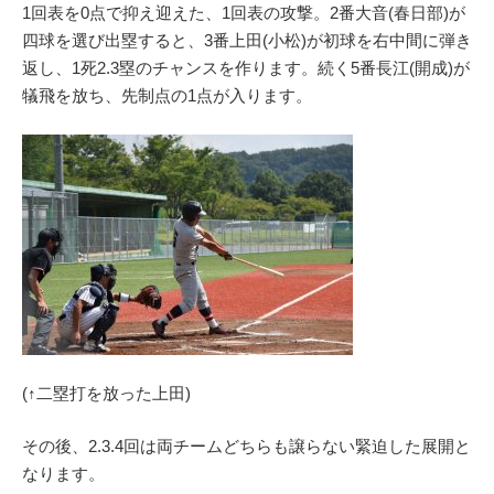
1回表を0点で抑え迎えた、1回表の攻撃。2番大音(春日部)が
四球を選び出塁すると、3番上田(小松)が初球を右中間に弾き
返し、1死2.3塁のチャンスを作ります。続く5番長江(開成)が
犠飛を放ち、先制点の1点が入ります。
(↑二塁打を放った上田)
その後、2.3.4回は両チームどちらも譲らない緊迫した展開と
なります。