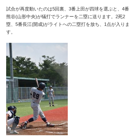
試合が再度動いたのは5回裏、3番上田が四球を選ぶと、4番
熊谷(山形中央)が犠打でランナーを二塁に送ります。2死2
塁、5番長江(開成)がライトへの二塁打を放ち、1点が入りま
す。