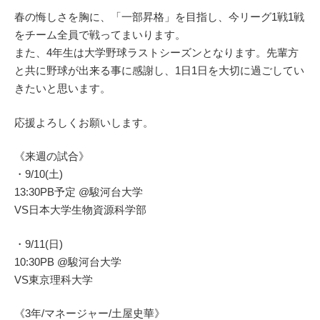
春の悔しさを胸に、「一部昇格」を目指し、今リーグ1戦1戦
をチーム全員で戦ってまいります。
また、4年生は大学野球ラストシーズンとなります。先輩方
と共に野球が出来る事に感謝し、1日1日を大切に過ごしてい
きたいと思います。
応援よろしくお願いします。
《来週の試合》
・9/10(土)
13:30PB予定 @駿河台大学
VS日本大学生物資源科学部
・9/11(日)
10:30PB @駿河台大学
VS東京理科大学
《3年/マネージャー/土屋史華》