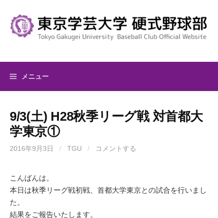
コ
ン
テ
ン
ツ
へ
メニュー
ス
キ
ッ
9/3(土) H28秋季リーグ戦 対首都大
プ
学東京①
2016年9月3日
/
TGU
/
コメントする
こんばんは。
本日は秋季リーグ戦初戦、首都大学東京との試合を行いまし
た。
結果をご報告いたします。