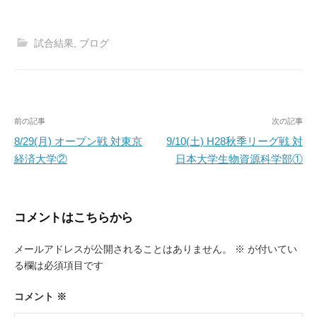
試合結果
,
ブログ
投
前の記事
次の記事
稿
8/29(月) オープン戦 対東京
9/10(土) H28秋季リーグ戦 対
経済大学②
日本大学生物資源科学部①
ナ
ビ
ゲ
コメントはこちらから
ー
メールアドレスが公開されることはありません。
※
が付いてい
シ
る欄は必須項目です
ョ
ン
コメント
※