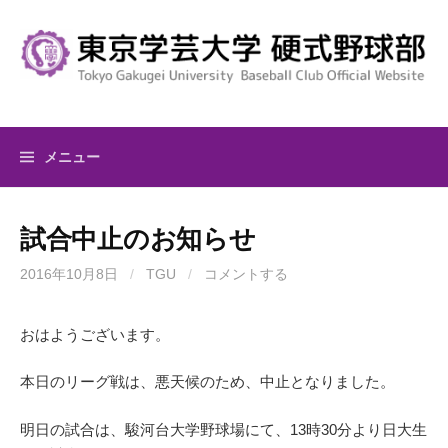
コ
ン
テ
ン
ツ
へ
メニュー
ス
キ
ッ
試合中止のお知らせ
プ
2016年10月8日
/
TGU
/
コメントする
おはようございます。
本日のリーグ戦は、悪天候のため、中止となりました。
明日の試合は、駿河台大学野球場にて、13時30分より日大生