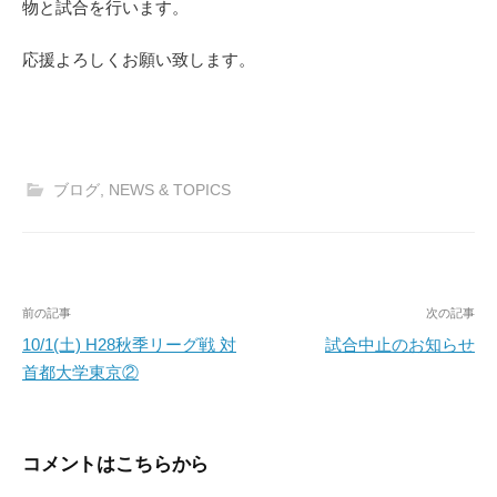
物と試合を行います。
応援よろしくお願い致します。
ブログ
,
NEWS & TOPICS
投
前の記事
次の記事
稿
10/1(土) H28秋季リーグ戦 対
試合中止のお知らせ
首都大学東京②
ナ
ビ
ゲ
コメントはこちらから
ー