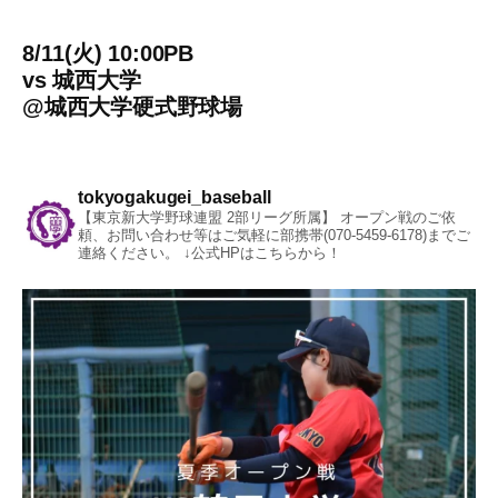
8/11(火) 10:00PB
vs
城西大学
@
城西大学硬式野球場
tokyogakugei_baseball
【東京新大学野球連盟 2部リーグ所属】
オープン戦のご依
頼、お問い合わせ等はご気軽に部携帯(070-5459-6178)までご
連絡ください。
↓公式HPはこちらから！