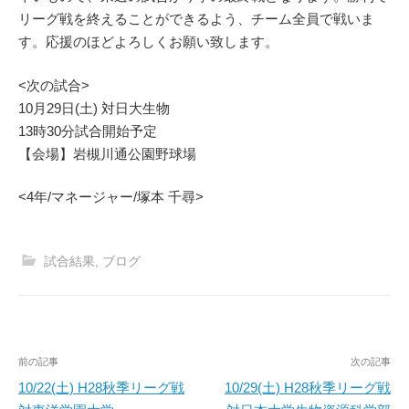
リーグ戦を終えることができるよう、チーム全員で戦いま
す。応援のほどよろしくお願い致します。
<次の試合>
10月29日(土) 対日大生物
13時30分試合開始予定
【会場】岩槻川通公園野球場
<4年/マネージャー/塚本 千尋>
試合結果
,
ブログ
投
前の記事
次の記事
稿
10/22(土) H28秋季リーグ戦
10/29(土) H28秋季リーグ戦