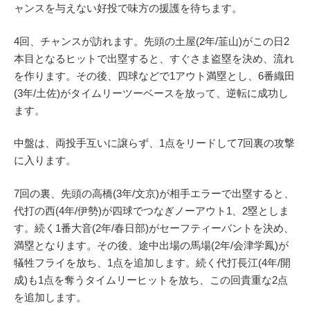
ャンスを与えない好投で味方の援護を待ちます。
4回、チャンスが訪れます。先頭の土屋(2年/韮山)がこの日2
本目となるヒットで出塁すると、すぐさま盗塁を決め、流れ
を作ります。その後、四球などで1アウト満塁とし、6番織田
(3年/土佐)がタイムリーツーベースを放って、逆転に成功し
ます。
中盤は、両投手互いに譲らず、1点をリードして7回裏の攻撃
に入ります。
7回の裏、先頭の高橋(3年/文京)が相手エラーで出塁すると、
代打の西(4年/伊勢)が四球でつなぎノーアウト1、2塁としま
す。続く1番大音(2年/春日部)がセーフティーバントを決め、
満塁となります。その後、途中出場の馬場(2年/会津学鳳)が
犠牲フライを放ち、1点を追加します。続く代打長江(4年/開
成)も1点を奪うタイムリーヒットを放ち、この回貴重な2点
を追加します。