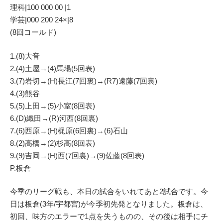
理科|100 000 00 |1
学芸|000 200 24×|8
(8回コールド)
1.(8)大音
2.(4)土屋→(4)馬場(5回表)
3.(7)岩切→(H)長江(7回裏)→(R7)遠藤(7回裏)
4.(3)熊谷
5.(5)上田→(5)小室(8回表)
6.(D)織田→(R)河西(8回裏)
7.(6)西原→(H)梶原(6回裏)→(6)石山
8.(2)高橋→(2)杉高(8回表)
9.(9)吉岡→(H)西(7回裏)→(9)佐藤(8回表)
P.板倉
今季のリーグ戦も、本日の試合をいれてあと2試合です。今
日は板倉(3年/宇都宮)が今季初先発となりました。板倉は、
初回、味方のエラーで1点を失うものの、その後は相手にチ