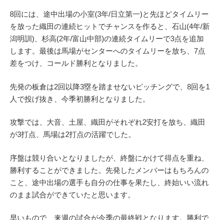
8回には、途中出場の小室(3年/日立第一)と先ほどタイムリー
を放った織田の連続ヒットでチャンスを作ると、石山(4年/新
潟明訓)、杉高(2年/富山中部)の連続タイムリーで3点を追加
します。最後は馬場がセンターへのタイムリーを放ち、7点
差をつけ、コールド勝利となりました。
先発の板倉は2回以降3塁を踏ませないピッチングで、8回を1
人で投げ抜き、今季初勝利となりました。
攻撃では、大音、土屋、織田がそれぞれ2安打を放ち、織田
が3打点、馬場は2打点の活躍でした。
序盤は競り合いとなりましたが、終盤にかけて得点を重ね、
勝利することができました。先発したメンバーはもちろんの
こと、途中出場の選手も自分の仕事を果たし、終始いい流れ
のまま試合ができていたと思います。
早いもので、来週の試合が今季の最終戦となります。勝利で