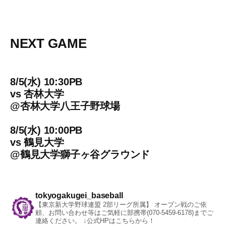
NEXT GAME
8/5(水) 10:30PB
vs
杏林大学
@
杏林大学八王子野球場
8/5(水) 10:00PB
vs
鶴見大学
@
鶴見大学獅子ヶ谷グラウンド
tokyogakugei_baseball
【東京新大学野球連盟 2部リーグ所属】
オープン戦のご依
頼、お問い合わせ等はご気軽に部携帯(070-5459-6178)までご
連絡ください。
↓公式HPはこちらから！