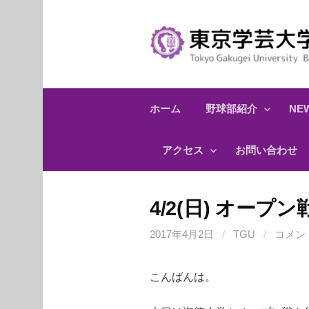
コ
ン
テ
ン
ツ
へ
ホーム
野球部紹介
NEW
ス
キ
アクセス
お問い合わせ
ッ
プ
4/2(日) オープ
2017年4月2日
/
TGU
/
コメン
こんばんは。