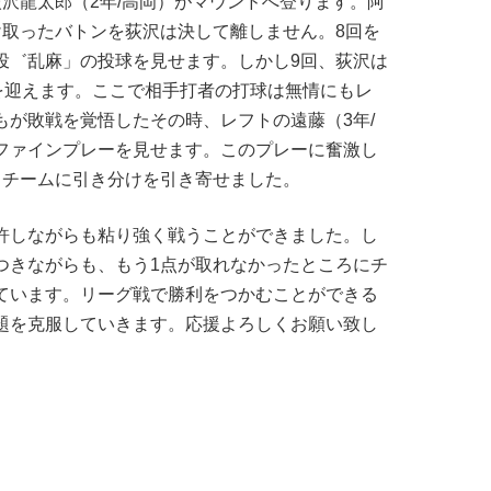
沢龍太郎（2年/高岡）がマウンドへ登ります。阿
け取ったバトンを荻沢は決して離しません。8回を
投゛乱麻」の投球を見せます。しかし9回、荻沢は
チを迎えます。ここで相手打者の打球は無情にもレ
もが敗戦を覚悟したその時、レフトの遠藤（3年/
ファインプレーを見せます。このプレーに奮激し
、チームに引き分けを引き寄せました。
許しながらも粘り強く戦うことができました。し
つきながらも、もう1点が取れなかったところにチ
ています。リーグ戦で勝利をつかむことができる
題を克服していきます。応援よろしくお願い致し