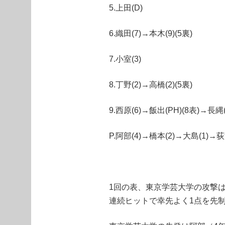
5.上田(D)
6.織田(7)→本木(9)(5裏)
7.小室(3)
8.丁野(2)→高橋(2)(5裏)
9.西原(6)→飯出(PH)(8表)→長縄(
P.阿部(4)→橋本(2)→大島(1)→荻
1回の表、東京学芸大学の攻撃は
連続ヒットで幸先よく1点を先