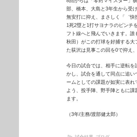
8回からは「零封マイスター」荻
部、橋本、大島と3年生から受
無安打に抑え、まさしく「゛快
1死2塁と1打サヨナラのピン
フト線へと飛んでいきます。誰
秋田）がこの打球を好捕する大
た荻沢は見事この回を0で抑え
今日の試合では、相手に逆転を
かし、試合を通して同点に追い
ームとしての課題が如実に表れ
よう、投手陣、野手陣ともに課
ます。
（3年/主務/渡部健太郎）
試合結果
,
ブログ