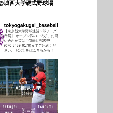
@
城西大学硬式野球場
tokyogakugei_baseball
【東京新大学野球連盟 2部リーグ
所属】
オープン戦のご依頼、お問
い合わせ等はご気軽に部携帯
(070-5459-6178)までご連絡くだ
さい。
↓公式HPはこちらから！