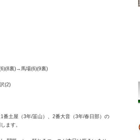
6)(8裏)→馬場(6)(9裏)
沢(2)
1番土屋（3年/韮山）、2番大音（3年/春日部）の
制します。