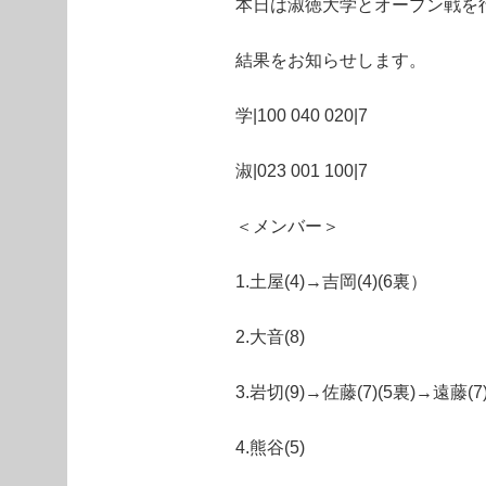
本日は淑徳大学とオープン戦を
結果をお知らせします。
学|100 040 020|7
淑|023 001 100|7
＜メンバー＞
1.土屋(4)→吉岡(4)(6裏）
2.大音(8)
3.岩切(9)→佐藤(7)(5裏)→遠藤(7)
4.熊谷(5)