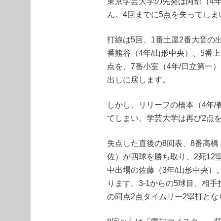
東京学芸大学の先発は阿部（4
ん。4回までに5点を失ってしま
打線は5回、1番土屋2番大音の
番熊谷（4年/山形中央）、5番
点を、7番小室（4年/日立第一
出しに戻します。
しかし、リリーフの橋本（4年/
てしまい、学芸大学は再び2点
失点した直後の8回表、8番高橋
佐）が四球を勝ち取り、2死1
中出場の佐藤（3年/山形中央
ります。3-1からの5球目、相
の同点2点タイムリー2塁打とな