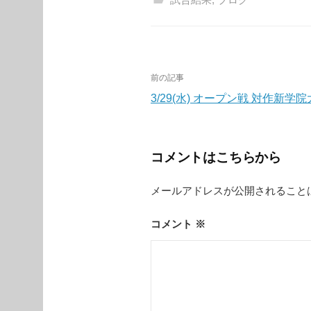
投
前の記事
稿
3/29(水) オープン戦 対作新学
ナ
ビ
コメントはこちらから
ゲ
メールアドレスが公開されること
ー
シ
コメント
※
ョ
ン