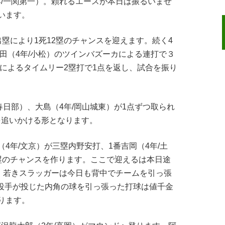
年/一関第一）。頼れるエースが本日は振るいませ
います。
出塁により1死12塁のチャンスを迎えます。続く4
上田（4年/小松）のツインバズーカによる連打で３
）によるタイムリー2塁打で1点を返し、試合を振り
春日部）、大島（4年/岡山城東）が1点ずつ取られ
を追いかける形となります。
（4年/文京）が三塁内野安打、1番吉岡（4年/土
2塁のチャンスを作ります。ここで迎えるは本日途
）。若きスラッガーは今日も背中でチームを引っ張
手投手が投じた内角の球を引っ張った打球は値千金
ります。