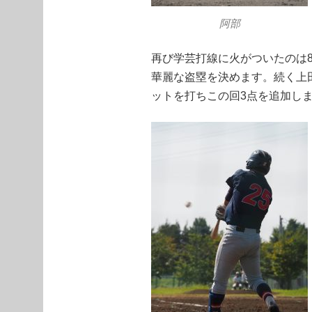
阿部
再び学芸打線に火がついたのは
華麗な盗塁を決めます。続く上田
ットを打ちこの回3点を追加し