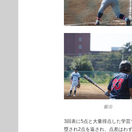
飯出
3回表に5点と大量得点した学芸
塁され2点を返され、点差はわ