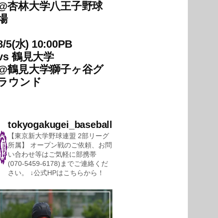
@
杏林大学八王子野球
場
8/5(水) 10:00PB
vs
鶴見大学
@
鶴見大学獅子ヶ谷グ
ラウンド
tokyogakugei_baseball
【東京新大学野球連盟 2部リーグ
所属】
オープン戦のご依頼、お問
い合わせ等はご気軽に部携帯
(070-5459-6178)までご連絡くだ
さい。
↓公式HPはこちらから！