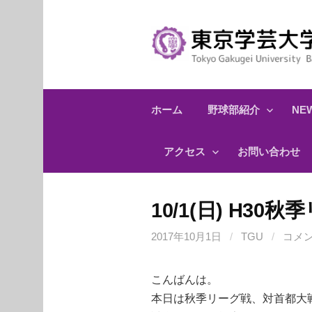
コ
ン
テ
ン
ツ
へ
ホーム
野球部紹介
NEW
ス
キ
アクセス
お問い合わせ
ッ
プ
10/1(日) H3
2017年10月1日
/
TGU
/
コメ
こんばんは。
本日は秋季リーグ戦、対首都大