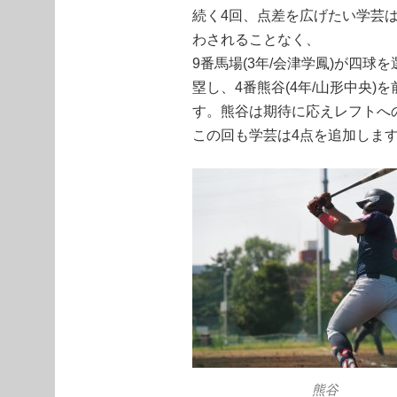
続く4回、点差を広げたい学芸
わされることなく、
9番馬場(3年/会津学鳳)が四
塁し、4番熊谷(4年/山形中央
す。熊谷は期待に応えレフトへ
この回も学芸は4点を追加しま
熊谷