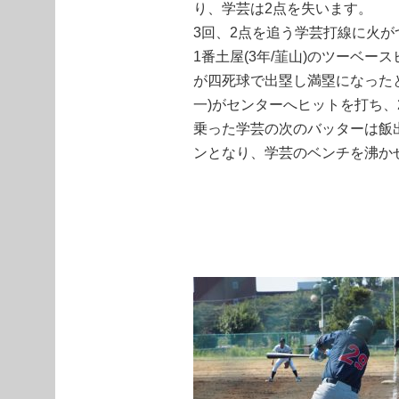
り、学芸は2点を失います。
3回、2点を追う学芸打線に火が
1番土屋(3年/韮山)のツーベー
が四死球で出塁し満塁になったと
一)がセンターへヒットを打ち
乗った学芸の次のバッターは飯
ンとなり、学芸のベンチを沸か