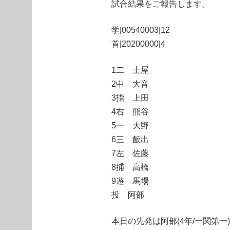
試合結果をご報告します。
学|00540003|12
首|20200000|4
1二 土屋
2中 大音
3指 上田
4右 熊谷
5一 大野
6三 飯出
7左 佐藤
8捕 高橋
9遊 馬場
投 阿部
本日の先発は阿部(4年/一関第