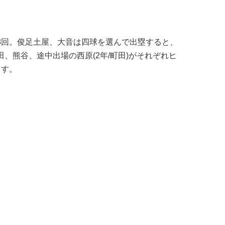
8回。俊足土屋、大音は四球を選んで出塁すると、
、熊谷、途中出場の西原(2年/町田)がそれぞれヒ
ます。