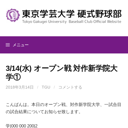
コ
ン
テ
ン
ツ
へ
メニュー
ス
キ
ッ
3/14(水) オープン戦 対作新学院大
プ
学①
2018年3月14日
/
TGU
/
コメントする
こんばんは。本日のオープン戦、対作新学院大学、一試合目
の試合結果についてお知らせ致します。
学|000 000 200|2