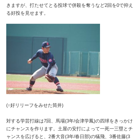
きますが、打たせてとる投球で併殺を奪うなど2回を0で抑え
る好投を見せます。
(↑好リリーフをみせた筒井)
対する学芸打線は7回、馬場(3年/会津学鳳)の四球をきっかけ
にチャンスを作ります。土屋の安打によって一死一三塁とチ
ャンスを広げると、2番大音(3年/春日部)の犠飛、3番佐藤(3