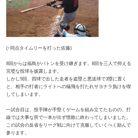
(↑同点タイムリーを打った佐藤)
8回からは福島がバトンを受け継ぎます。8回を三人で抑える
完璧な投球を披露します。
しかし9回、四球で出した走者を盗塁と悪送球で3塁に置く
と、相手の打者にライトへの犠飛を打たれサヨナラ負けを喫
してしまいます。
一試合目は、投手陣が手堅くゲームを組み立てたものの、打
線では大事な所で一本が出ず惜敗に終わってしまいました。
この試合の反省をリーグ戦に向けて克服していくべく励んで
参ります。