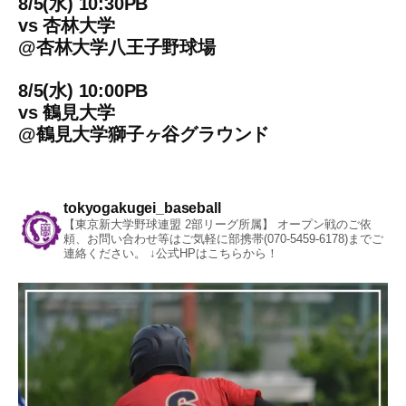
8/5(水) 10:30PB
vs
杏林大学
@
杏林大学八王子野球場
8/5(水) 10:00PB
vs
鶴見大学
@
鶴見大学獅子ヶ谷グラウンド
tokyogakugei_baseball
【東京新大学野球連盟 2部リーグ所属】
オープン戦のご依
頼、お問い合わせ等はご気軽に部携帯(070-5459-6178)までご
連絡ください。
↓公式HPはこちらから！