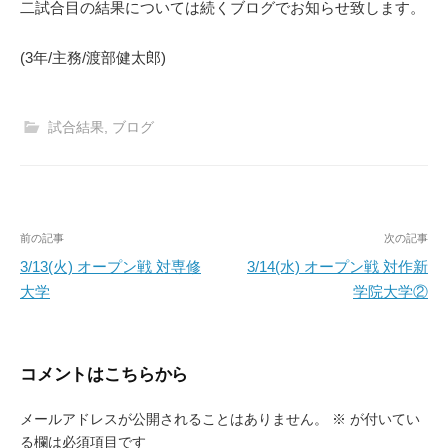
二試合目の結果については続くブログでお知らせ致します。
(3年/主務/渡部健太郎)
試合結果
,
ブログ
投
前の記事
次の記事
稿
3/13(火) オープン戦 対専修
3/14(水) オープン戦 対作新
大学
学院大学②
ナ
ビ
ゲ
コメントはこちらから
ー
メールアドレスが公開されることはありません。
※
が付いてい
シ
る欄は必須項目です