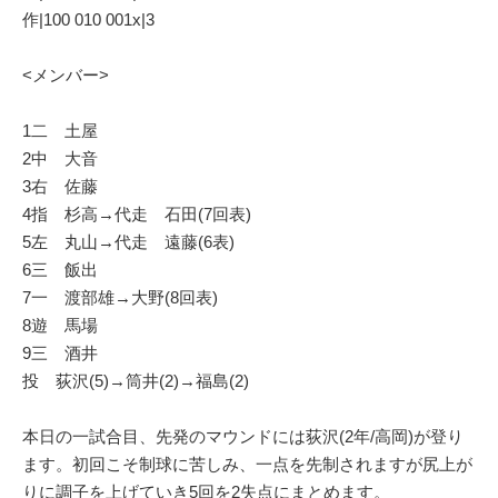
作|100 010 001x|3
<メンバー>
1二 土屋
2中 大音
3右 佐藤
4指 杉高→代走 石田(7回表)
5左 丸山→代走 遠藤(6表)
6三 飯出
7一 渡部雄→大野(8回表)
8遊 馬場
9三 酒井
投 荻沢(5)→筒井(2)→福島(2)
本日の一試合目、先発のマウンドには荻沢(2年/高岡)が登り
ます。初回こそ制球に苦しみ、一点を先制されますが尻上が
りに調子を上げていき5回を2失点にまとめます。