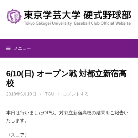
コ
ン
テ
ン
ツ
へ
メニュー
ス
キ
ッ
6/10(日) オープン戦 対都立新宿高
プ
校
2018年6月10日
/
TGU
/
コメントする
本日は行いましたOP戦、対都立新宿高校の結果をご報告い
たします。
〈スコア〉