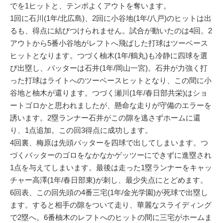
でを1ヒットと、テンポよくアウトを奪います。
1回に石川(1年/北広島)、2回に小谷地(1年/八戸)のヒットは出
るも、得点に結びつけられません。試合が動いたのは4回。2
アウトから5番小谷地がレフトへ飛ばした打球はツーベース
ヒットとなります。つづく柚木(1年/鶴丸)も冷静に四球を選
び出塁し、バッターは石井(1年/岡山一宮)。石井が力強く打
った打球はライトへのツーベースヒットとなり、この間に小
谷地と柚木が還ります。つづく瀬川(1年/春日部共栄)はショ
ートゴロかと思われましたが、懸命な走りが守備のエラーを
誘います。2塁ランナー石井がこの隙を逃さずホームに還
り、1点追加。この回3得点に成功します。
4回裏、梅原は先頭バッターを四球で出してしまいます。つ
づくバッターのゴロをなかなかゲッツーにできずに進塁され
1点を与えてしまいます。最後は走った1塁ランナーをキャッ
チャー高澤(1年/春日部東)が刺し、最少失点にとどめます。
6回表、この回先頭の4番三宅(1年/金光学園)が死球で出塁し
ます。すると相手の隙をついて走り、華麗なスライディング
で2塁へ。6番柚木のレフトへのヒットの間に三宅がホームま