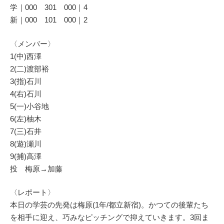
学｜000 301 000｜4
新｜000 101 000｜2
〈メンバー〉
1(中)西澤
2(二)渡部裕
3(指)石川
4(右)石川
5(一)小谷地
6(左)柚木
7(三)石井
8(遊)瀬川
9(捕)高澤
投 梅原→加藤
〈レポート〉
本日の学芸の先発は梅原(1年/都立新宿)。かつての後輩たち
を相手に迎え、巧みなピッチングで抑えていきます。3回ま