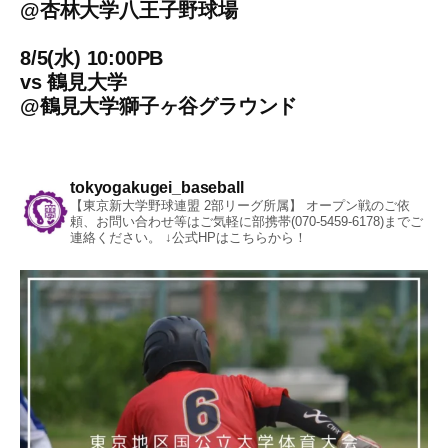
@
杏林大学八王子野球場
8/5(水) 10:00PB
vs
鶴見大学
@
鶴見大学獅子ヶ谷グラウンド
tokyogakugei_baseball
【東京新大学野球連盟 2部リーグ所属】
オープン戦のご依
頼、お問い合わせ等はご気軽に部携帯(070-5459-6178)までご
連絡ください。
↓公式HPはこちらから！