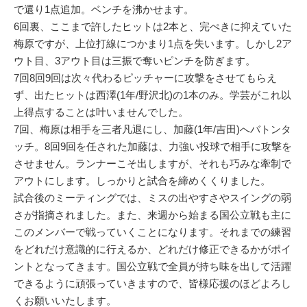
で還り1点追加。ベンチを沸かせます。
6回裏、ここまで許したヒットは2本と、完ぺきに抑えていた
梅原ですが、上位打線につかまり1点を失います。しかし2ア
ウト目、3アウト目は三振で奪いピンチを防ぎます。
7回8回9回は次々代わるピッチャーに攻撃をさせてもらえ
ず、出たヒットは西澤(1年/野沢北)の1本のみ。学芸がこれ以
上得点することは叶いませんでした。
7回、梅原は相手を三者凡退にし、加藤(1年/吉田)へバトンタ
ッチ。8回9回を任された加藤は、力強い投球で相手に攻撃を
させません。ランナーこそ出しますが、それも巧みな牽制で
アウトにします。しっかりと試合を締めくくりました。
試合後のミーティングでは、ミスの出やすさやスイングの弱
さが指摘されました。また、来週から始まる国公立戦も主に
このメンバーで戦っていくことになります。それまでの練習
をどれだけ意識的に行えるか、どれだけ修正できるかがポイ
ントとなってきます。国公立戦で全員が持ち味を出して活躍
できるように頑張っていきますので、皆様応援のほどよろし
くお願いいたします。