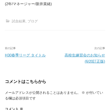
(2年/マネージャー/新井菜緒)
試合結果
,
ブログ
投
前の記事
次の記事
稿
H30春季リーグ タイトル
高校生練習会のお知らせ
(6/20訂正版)
ナ
ビ
ゲ
コメントはこちらから
ー
メールアドレスが公開されることはありません。
※
が付いてい
シ
る欄は必須項目です
ョ
ン
コメント
※