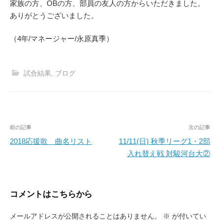
家族の方、OBの方、部員の友人の方からいただきました。
ありがとうございました。
（4年/マネージャー/永原真季）
試合結果
,
ブログ
投
前の記事
次の記事
稿
2018応援歌 曲名リスト
11/11(日) 秋季リーグ1・2部
入れ替え戦 対駿河台大②
ナ
ビ
ゲ
コメントはこちらから
ー
メールアドレスが公開されることはありません。
※
が付いてい
シ