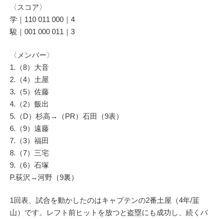
〈スコア〉
学｜110 011 000｜4
駿｜001 000 011｜3
〈メンバー〉
1.（8）大音
2.（4）土屋
3.（5）佐藤
4.（2）飯出
5.（D）杉高→（PR）石田（9表）
6.（9）遠藤
7.（3）福田
8.（7）三宅
9.（6）石塚
P.荻沢→河野（9裏）
1回表、試合を動かしたのはキャプテンの2番土屋（4年/韮
山）です。レフト前ヒットを放つと盗塁にも成功し、続くバ