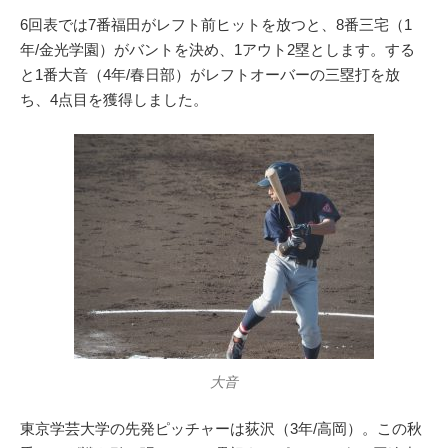
6回表では7番福田がレフト前ヒットを放つと、8番三宅（1
年/金光学園）がバントを決め、1アウト2塁とします。する
と1番大音（4年/春日部）がレフトオーバーの三塁打を放
ち、4点目を獲得しました。
大音
東京学芸大学の先発ピッチャーは荻沢（3年/高岡）。この秋