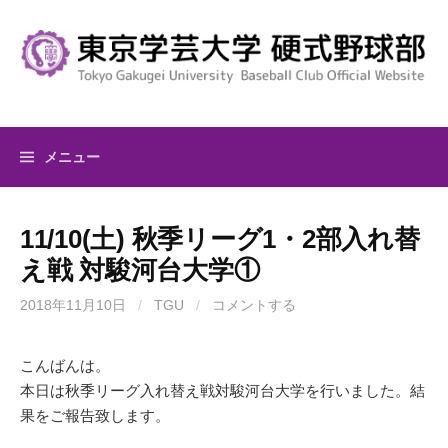
コ
ン
テ
ン
ツ
へ
メニュー
ス
キ
ッ
11/10(土) 秋季リーグ1・2部入れ替
プ
え戦 対駿河台大学①
2018年11月10日
/
TGU
/
コメントする
こんばんは。
本日は秋季リーグ入れ替え戦対駿河台大学を行いました。結
果をご報告致します。