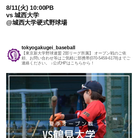
8/11(火) 10:00PB
vs
城西大学
@
城西大学硬式野球場
tokyogakugei_baseball
【東京新大学野球連盟 2部リーグ所属】
オープン戦のご依
頼、お問い合わせ等はご気軽に部携帯(070-5459-6178)までご
連絡ください。
↓公式HPはこちらから！