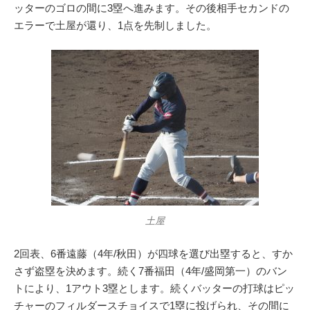
ッターのゴロの間に3塁へ進みます。その後相手セカンドの
エラーで土屋が還り、1点を先制しました。
土屋
2回表、6番遠藤（4年/秋田）が四球を選び出塁すると、すか
さず盗塁を決めます。続く7番福田（4年/盛岡第一）のバン
トにより、1アウト3塁とします。続くバッターの打球はピッ
チャーのフィルダースチョイスで1塁に投げられ、その間に