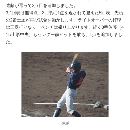
遠藤が還って2点目を追加しました。
3,4回表は無得点、3回裏に1点を返されて迎えた5回表、先頭
の2番土屋が再び試合を動かします。ライトオーバーの打球
は三塁打となり、ベンチは盛り上がります。続く3番佐藤（4
年/山形中央）もセンター前ヒットを放ち、1点を追加しまし
た。
佐藤