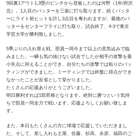
9回裏1アウト1,3塁のピンチから登板したのは河野（1年/所沢
北）。1人目のバッターを三振に打ち取ります。続くバッタ
ーにライト前ヒットを許し3点目を奪われますが、最後のバ
ッターをセンターフライに打ち取り、試合終了、4-3で東京
学芸大学が勝利致しました。
5季ぶりの入れ替え戦、部員一同今まで以上の意気込みで臨
みました。一瞬も気の抜けない試合でしたが相手の攻撃を最
小失点に抑えることができ、自分たちの攻撃では粘りのバッ
ティングができました。ミーティングでは終盤に得点ができ
なかったことが反省として挙がりました。
たくさんの応援ありがとうございました。
明日勝利すれば1部昇格となります。絶対に勝つという気持
ちで部員一同全力で戦います。応援よろしくお願い致しま
す。
また、本日もたくさんの方に球場で応援していただきまし
た。そして、差し入れも土屋、佐藤、杉高、永原、福田のご