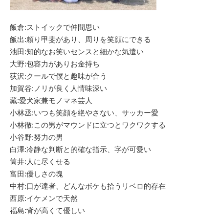
飯倉:ストイックで仲間思い
飯出:頼り甲斐があり、周りを笑顔にできる
池田:知的なお笑いセンスと細かな気遣い
大野:包容力がありお金持ち
荻沢:クールで僕と趣味が合う
加賀谷:ノリが良く人情味深い
藏:愛犬家兼モノマネ芸人
小林丞:いつも笑顔を絶やさない、サッカー愛
小林徹:この男がマウンドに立つとワクワクする
小谷野:努力の男
白澤:冷静な判断と的確な指示、字が可愛い
筒井:人に尽くせる
富田:優しさの塊
中村:口が達者、どんなボケも拾うリベロ的存在
西原:イケメンで天然
福島:背が高くて優しい