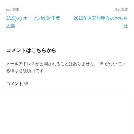
投
前の記事
次の記事
稿
3/19(火) オープン戦 対千葉
2019年入部説明会のお知ら
大学
せ
ナ
ビ
ゲ
コメントはこちらから
ー
メールアドレスが公開されることはありません。
※
が付いてい
シ
る欄は必須項目です
ョ
ン
コメント
※