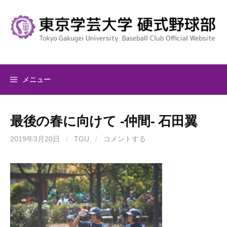
コ
ン
テ
ン
ツ
へ
メニュー
ス
キ
ッ
最後の春に向けて -仲間- 石田翼
プ
2019年3月20日
/
TGU
/
コメントする