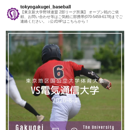
tokyogakugei_baseball
【東京新大学野球連盟 2部リーグ所属】
オープン戦のご依
頼、お問い合わせ等はご気軽に部携帯(070-5459-6178)までご
連絡ください。
↓公式HPはこちらから！