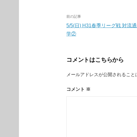
投
前の記事
稿
5/5(日) H31春季リーグ戦 対流
学②
ナ
ビ
ゲ
コメントはこちらから
ー
メールアドレスが公開されること
シ
ョ
コメント
※
ン