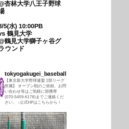
@
杏林大学八王子野球
場
8/5(水) 10:00PB
vs
鶴見大学
@
鶴見大学獅子ヶ谷グ
ラウンド
tokyogakugei_baseball
【東京新大学野球連盟 2部リーグ
所属】
オープン戦のご依頼、お問
い合わせ等はご気軽に部携帯
(070-5459-6178)までご連絡くだ
さい。
↓公式HPはこちらから！