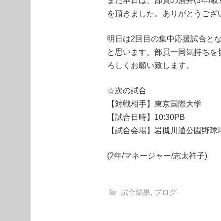
また本日は、部員の酒井(3年/岐
を頂きました。ありがとうござ
明日は2回目の集中応援試合と
と思います。部員一同気持ちを
ろしくお願い致します。
☆次の試合
【対戦相手】東京国際大学
【試合日時】10:30PB
【試合会場】岩槻川通公園野球
(2年/マネージャー/志太祥子)
試合結果
,
ブログ