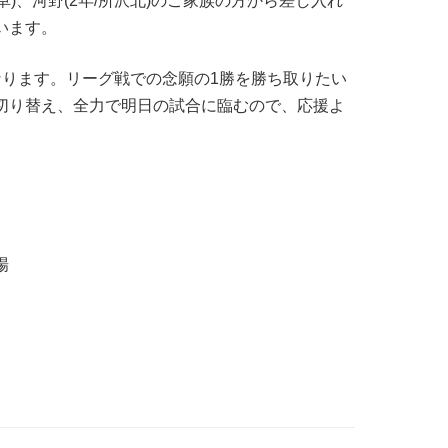
阜)、河野(2年/所沢北)のご家族の方から差し入れ
います。
なります。リーグ戦での念願の1勝を勝ち取りたい
切り替え、全力で明日の試合に臨むので、応援よ
場