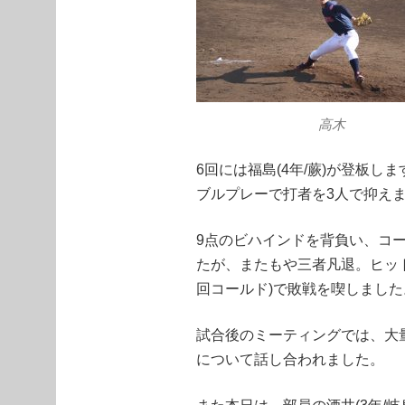
高木
6回には福島(4年/蕨)が登板
ブルプレーで打者を3人で抑え
9点のビハインドを背負い、コ
たが、またもや三者凡退。ヒット
回コールド)で敗戦を喫しました
試合後のミーティングでは、大
について話し合われました。