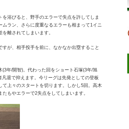
トを浴びると、野手のエラーで失点を許してしま
ームラン、さらに度重なるエラーも相まって1イニ
点差を離されてしまいます。
ですが、相手投手を前に、なかなか出塁すること
3年/開智)。代わった回をショート石塚(3年/旭
3者凡退で抑えます。今リーグは先発としての登板
して上々のスタートを切ります。しかし5回。高木
またもやエラーで2失点をしてしまいます。