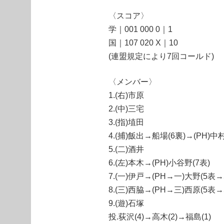
〈スコア〉
学｜001 000 0｜1
国｜107 020 X｜10
(連盟規定により7回コールド)
〈メンバー〉
1.(右)市原
2.(中)三宅
3.(指)埴田
4.(捕)飯出→船場(6裏)→(PH)中村
5.(二)酒井
6.(左)本木→(PH)小谷野(7表)
7.(一)伊戸→(PH→一)大野(5表→
8.(三)西脇→(PH→三)西原(5表→
9.(遊)石塚
投.荻沢(4)→高木(2)→福島(1)