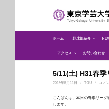
コ
ン
テ
ン
ツ
へ
ホーム
野球部紹介
NEW
ス
キ
アクセス
お問い合わせ
ッ
プ
5/11(土) H3
2019年5月11日
/
TGU
/
コメ
こんばんは。本日の春季リーグ
します。