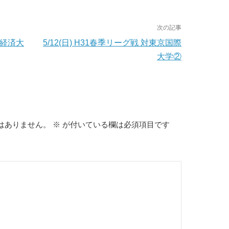
次の記事
通経済大
5/12(日) H31春季リーグ戦 対東京国際
大学②
はありません。
※
が付いている欄は必須項目です