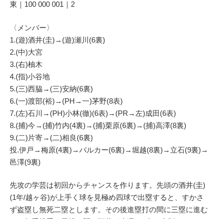
東｜100 000 001｜2
〈メンバー〉
1.(遊)酒井(圭)→(遊)瀬川(6裏)
2.(中)大宮
3.(右)柚木
4.(指)小谷地
5.(三)西脇→(三)安納(6裏)
6.(一)渡部(裕)→(PH→一)茅野(8表)
7.(左)石川→(PH)小林(徹)(6表)→(PR→左)成田(6表)
8.(捕)今→(捕)竹内(4裏)→(捕)栗原(6裏)→(捕)高澤(8裏)
9.(二)片寄→(二)相良(6裏)
投.伊戸→梅原(4裏)→バルカー(6裏)→堀越(8裏)→立石(9裏)→
邑澤(9裏)
先攻の学芸は初回からチャンスを作ります。先頭の酒井(圭)
(1年/越ヶ谷)が上手く球を見極め四球で出塁すると、すかさ
ず盗塁し無死二塁とします。その後進塁打の間に三塁に進む