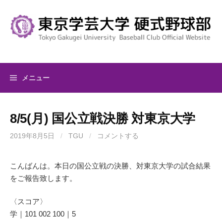
コ
ン
テ
ン
ツ
へ
メニュー
ス
キ
ッ
8/5(月) 国公立戦決勝 対東京大学
プ
2019年8月5日
/
TGU
/
コメントする
こんばんは。本日の国公立戦の決勝、対東京大学の試合結果
をご報告致します。
〈スコア〉
学｜101 002 100｜5