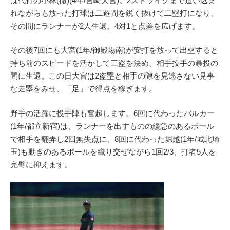
は代打の小林(徹)(4年/宮崎大宮)。2ストライクまで追い込ま
れながらも放った打球は二遊間を鋭く抜けて二塁打になり、
その間にランナーが2人生還。4対1と点差を広げます。
その後7回にも大宮(1年/御殿場南)が安打を放って出塁すると
持ち前のスピードを活かして三盗を決め、相手投手の暴投の
間に生還。この日大宮は2盗塁と相手の隙を見逃さない見事
な走塁をみせ、「足」で得点を稼ぎます。
野手の活躍に投手陣も奮起します。6回に代わったバルカー
(1年/都立新宿)は、ランナーを出すものの緩急のあるボール
で相手を翻弄し2回無失点に、8回に代わった堀越(1年/城北埼
玉)も動きのあるボールを織り交ぜながら1回2/3、打者5人を
完璧に抑えます。