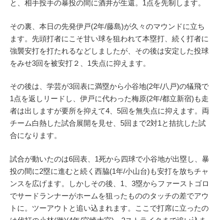
と、相手投手の暴投の間に酒井が生還。1点を先制します。
その裏、本日の先発伊戸(2年/藤島)が久々のマウンドに立ち
ます。先頭打者にこそ甘い球を狙われて本塁打、続く打者に
強襲安打を打たれるなどしましたが、その後は安定した投球
をみせ3回を被安打２、1失点に抑えます。
その後は、学芸が3回表に満塁から小谷地(2年/八戸)の犠飛で
1点を返しリードし、伊戸に代わった梅原(2年/都立新宿)も走
者は出しますが要所を抑えて4、5回を無失点に抑えます。両
チーム白熱した試合展開を見せ、5回まで2対1と拮抗した試
合になります。
試合が動いたのは6回表、1死から四球で小谷地が出塁し、暴
投の間に2塁に進むと続く西脇(1年/小山台)も安打を放ちチャ
ンスを広げます。しかしその後、1、3塁からファーストゴロ
でサードランナーがホームを狙ったもののタッチの差でアウ
トに。ツーアウトと追い込まれます。ここで打席に立ったの