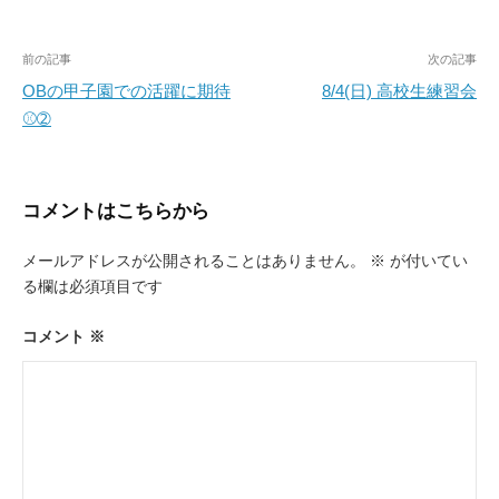
投
前の記事
次の記事
稿
OBの甲子園での活躍に期待
8/4(日) 高校生練習会
⚾➁
ナ
ビ
ゲ
コメントはこちらから
ー
メールアドレスが公開されることはありません。
※
が付いてい
シ
る欄は必須項目です
ョ
ン
コメント
※