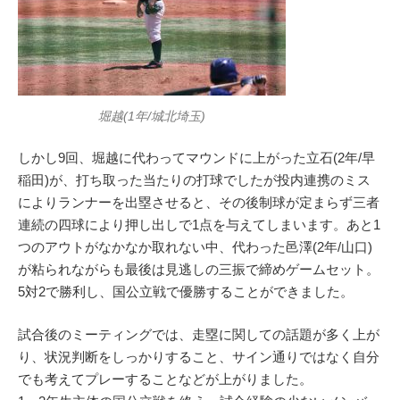
堀越(1年/城北埼玉)
しかし9回、堀越に代わってマウンドに上がった立石(2年/早
稲田)が、打ち取った当たりの打球でしたが投内連携のミス
によりランナーを出塁させると、その後制球が定まらず三者
連続の四球により押し出しで1点を与えてしまいます。あと1
つのアウトがなかなか取れない中、代わった邑澤(2年/山口)
が粘られながらも最後は見逃しの三振で締めゲームセット。
5対2で勝利し、国公立戦で優勝することができました。
試合後のミーティングでは、走塁に関しての話題が多く上が
り、状況判断をしっかりすること、サイン通りではなく自分
でも考えてプレーすることなどが上がりました。