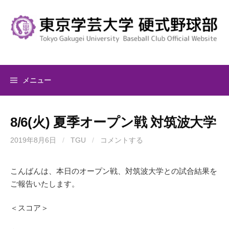
コ
ン
テ
ン
ツ
へ
メニュー
ス
キ
ッ
8/6(火) 夏季オープン戦 対筑波大学
プ
2019年8月6日
/
TGU
/
コメントする
こんばんは、本日のオープン戦、対筑波大学との試合結果を
ご報告いたします。
＜スコア＞