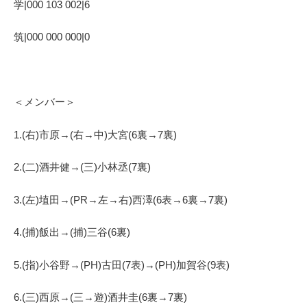
学|000 103 002|6
筑|000 000 000|0
＜メンバー＞
1.(右)市原→(右→中)大宮(6裏→7裏)
2.(二)酒井健→(三)小林丞(7裏)
3.(左)埴田→(PR→左→右)西澤(6表→6裏→7裏)
4.(捕)飯出→(捕)三谷(6裏)
5.(指)小谷野→(PH)古田(7表)→(PH)加賀谷(9表)
6.(三)西原→(三→遊)酒井圭(6裏→7裏)