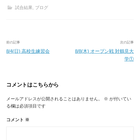
試合結果
,
ブログ
投
前の記事
次の記事
稿
8/4(日) 高校生練習会
8/8(木) オープン戦 対鶴見大
学①
ナ
ビ
ゲ
コメントはこちらから
ー
メールアドレスが公開されることはありません。
※
が付いてい
シ
る欄は必須項目です
ョ
ン
コメント
※