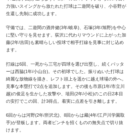
力強いスイングから放たれた打球は二遊間を破り、小谷野が
生還し先制に成功します。
守備では、二遊間の酒井健(3年/岐阜)、石塚(3年/旭野)を中心
に堅い守りを見せます。荻沢に代わりマウンドに上がった加
藤(2年/吉田)も素晴らしい投球で相手打線を見事に封じ込め
ます。
打線は6回、一死から三宅が四球を選び出塁し、続くバッタ
ーは西脇(1年/小山台)。その初球でした。振りぬいた打球は
綺麗な放物線を描き、レフト頭上を遥かに越え球場の外へ。
見事な本塁打で2点を追加します。その後も市原(1年/市立川
越)の俊足を生かした攻撃や、埴田(2年/小松)のこの日2本目
の安打でこの回、計3得点。着実に点差を引き離します。
6回からは河野(2年/所沢北)、8回からは藏(4年/江戸川学園取
手)が登板します。両者ピンチを招くものの無失点で切り抜
けます。