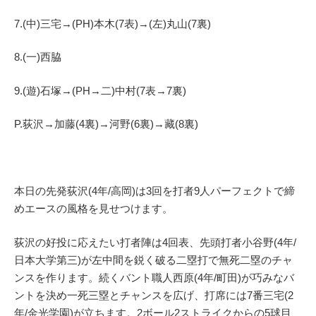
7.(中)三宅→(PH)本木(7表)→(左)丸山(7裏)
8.(一)西脇
9.(遊)石塚→(PH→二)中村(7表→7裏)
P.荻沢→加藤(4裏)→河野(6裏)→藏(8裏)
本日の先発荻沢(4年/高岡)は3回を打者9人パーフェクトで締
めエースの風格を見せつけます。
荻沢の好投に応えたい打者陣は4回表、先頭打者小谷野(4年/
日本大学第三)が左中間を鋭く破る二塁打で無死二塁のチャ
ンスを作ります。続くバント職人西原(4年/町田)が巧みなバ
ントを決め一死三塁とチャンスを広げ、打席には7番三宅(2
年/金光学園)が立ちます。2ボール2ストライクからの5球目、