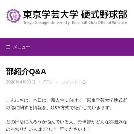
コ
ン
テ
ン
ツ
へ
メニュー
ス
キ
ッ
部紹介Q&A
プ
2020年4月30日
/
TGU
/
コメントする
こんにちは。本日は、新入生に向けて、東京学芸大学硬式野
球部に関する情報を、Q&A方式で紹介していきます。
どの部活に入ろうか悩んでいる人、野球部がどんな雰囲気な
のか知りたい人はぜひご一読ください！！