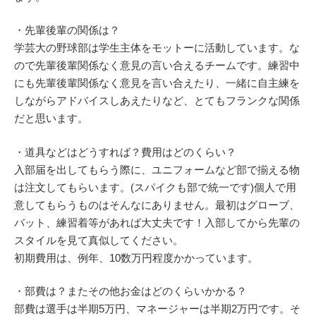
・先輩後輩の関係は？
学芸大の野球部は学生主体をモットーに活動しています。な
ので先輩後輩関係なく意見の言い合えるチームです。練習中
にも先輩後輩関係なく意見を言い合えたり、一緒に自主練を
しながらアドバイスしあえたりなど、とてもフランクな関係
だと思います。
・道具などはどうすれば？費用はどのくらい？
入部届を出してもらう際に、ユニフォームなど部で揃える物
は注文してもらいます。(スパイクも部で統一です)個人で用
意してもらうものはそんなにありません。最初はグローブ、
バット、練習着等があれば大丈夫です！入部してから先輩の
スタイルを見て真似してください。
初期費用は、例年、10数万円程度かかっています。
・部費は？またその他お金はどのくらいかかる？
部費は選手は半期5万円、マネージャーは半期2万円です。そ