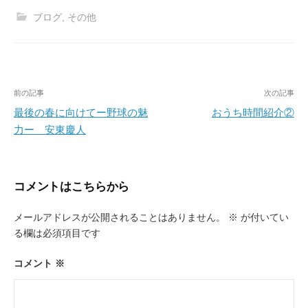
ブログ
,
その他
投
前の記事
次の記事
稿
最後の春に向けてー野球の魅
おうち時間紹介②
力ー 安東慶人
ナ
ビ
ゲ
コメントはこちらから
ー
メールアドレスが公開されることはありません。
※
が付いてい
シ
る欄は必須項目です
ョ
ン
コメント
※