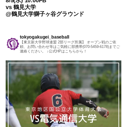
8/5(水) 10:00PB
vs
鶴見大学
@
鶴見大学獅子ヶ谷グラウンド
tokyogakugei_baseball
【東京新大学野球連盟 2部リーグ所属】
オープン戦のご依
頼、お問い合わせ等はご気軽に部携帯(070-5459-6178)までご
連絡ください。
↓公式HPはこちらから！