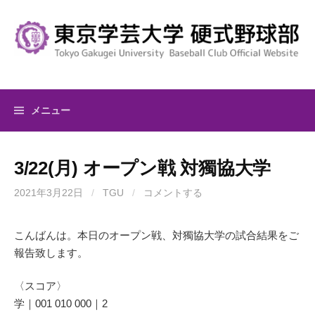
コ
ン
テ
ン
ツ
へ
メニュー
ス
キ
ッ
3/22(月) オープン戦 対獨協大学
プ
2021年3月22日
/
TGU
/
コメントする
こんばんは。本日のオープン戦、対獨協大学の試合結果をご
報告致します。
〈スコア〉
学｜001 010 000｜2