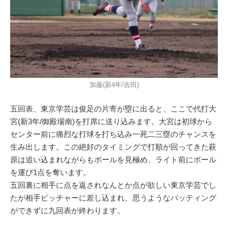
加藤(新4年/吉田)
五回表、東京学芸は俊足の片寄が塁に出ると、ここで代打大
宮(新3年/御殿場南)を打席に送り込みます。大宮は初球から
センター前に痛烈な打球を打ち込み一死二三塁のチャンスを
生み出します。この絶好のタイミングで打順が回ってきた萩
原は追い込まれながらもボールを見極め、ライト前にボール
を運び1点を奪います。
五回裏に相手に点を返されなんとか点が欲しい東京学芸でし
たが相手ピッチャーに差し込まれ、思うようなバッティング
ができずに九回表が終わります。