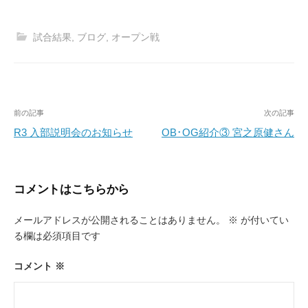
試合結果
,
ブログ
,
オープン戦
投
前の記事
次の記事
稿
R3 入部説明会のお知らせ
OB･OG紹介③ 宮之原健さん
ナ
ビ
コメントはこちらから
ゲ
ー
メールアドレスが公開されることはありません。
※
が付いてい
る欄は必須項目です
シ
ョ
コメント
※
ン