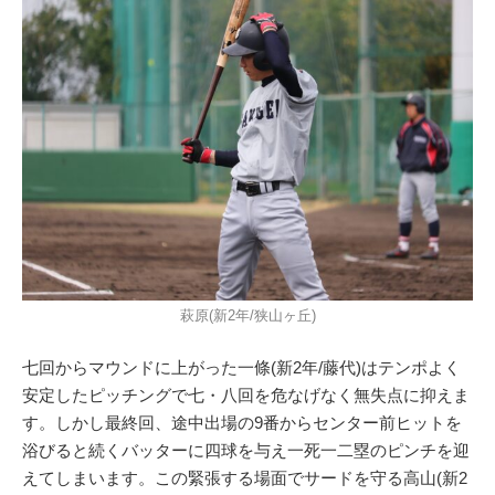
萩原(新2年/狭山ヶ丘)
七回からマウンドに上がった一條(新2年/藤代)はテンポよく
安定したピッチングで七・八回を危なげなく無失点に抑えま
す。しかし最終回、途中出場の9番からセンター前ヒットを
浴びると続くバッターに四球を与え一死一二塁のピンチを迎
えてしまいます。この緊張する場面でサードを守る高山(新2