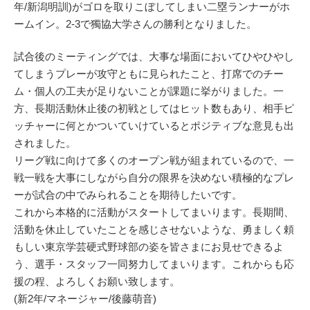
年/新潟明訓)がゴロを取りこぼしてしまい二塁ランナーがホ
ームイン。2-3で獨協大学さんの勝利となりました。
試合後のミーティングでは、大事な場面においてひやひやし
てしまうプレーが攻守ともに見られたこと、打席でのチー
ム・個人の工夫が足りないことが課題に挙がりました。一
方、長期活動休止後の初戦としてはヒット数もあり、相手ピ
ッチャーに何とかついていけているとポジティブな意見も出
されました。
リーグ戦に向けて多くのオープン戦が組まれているので、一
戦一戦を大事にしながら自分の限界を決めない積極的なプレ
ーが試合の中でみられることを期待したいです。
これから本格的に活動がスタートしてまいります。長期間、
活動を休止していたことを感じさせないような、勇ましく頼
もしい東京学芸硬式野球部の姿を皆さまにお見せできるよ
う、選手・スタッフ一同努力してまいります。これからも応
援の程、よろしくお願い致します。
(新2年/マネージャー/後藤萌音)