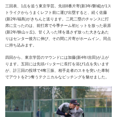
三回表、1点を追う東京学芸。先頭8番片寄(新3年/磐城)が1ス
トライクからうまくレフト前に運び出塁すると、続く佐藤
(新2年/福島)がきちんと送ります。二死二塁のチャンスに打
席に立ったのは、前打席で今季チーム初ヒットを放った萩原
(新2年/狭山ヶ丘)。甘く入った球を逃さず放った大きなあた
りはセンター後方に伸び、その間に片寄がホームイン。同点
に持ち込みます。
四回から、東京学芸のマウンドには加藤(新4年/吉田)が上が
ります。五回には先頭バッターに長打を浴び1点を失います
が、計三回の投球で4奪三振、相手走者のスキを突いた牽制
でアウトを2つ奪うテクニカルなピッチングを魅せました。