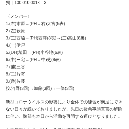
獨｜100 010 001☓｜3
〈メンバー〉
1.(右)市原→(PH→右)大宮(5表)
2.(左)萩原
3.(三)西脇→(PH)西澤(8表)→(三)高山(8裏)
4.(一)伊戸
5.(DH)埴田→(PH)小谷地(6表)
6.(中)三宅→(PH→中)芝(9表)
7.(捕)三谷
8.(二)片寄
9.(遊)佐藤
投.河野(3回)→加藤(3回)→一條(3回)
新型コロナウイルスの影響により全体での練習が満足にでき
ない日々が続いておりましたが、先日の緊急事態宣言の解除
に伴い、弊部も本日から活動を再開する運びとなりました。