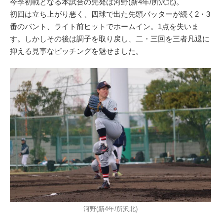
今季初戦となる本試合の先発は河野(新4年/所沢北)。
初回は立ち上がり悪く、四球で出た先頭バッターが続く2・3
番のバント、ライト前ヒットでホームイン。1点を失いま
す。しかしその後は調子を取り戻し、二・三回を三者凡退に
抑える見事なピッチングを魅せました。
河野(新4年/所沢北)