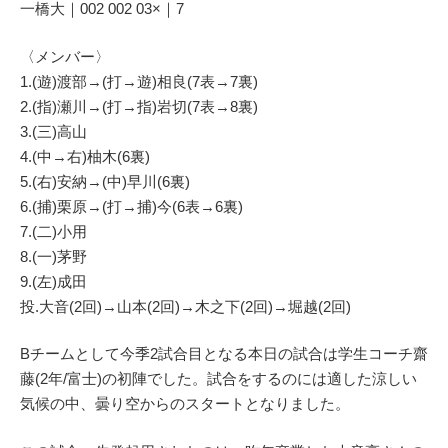
一橋大｜002 002 03×｜7
〈メンバー〉
1.(遊)渡部→(打→遊)相良(7表→7裏)
2.(指)瀬川→(打→指)岩切(7表→8裏)
3.(三)高山
4.(中→右)柚木(6裏)
5.(右)安納→(中)早川(6裏)
6.(捕)栗原→(打→捕)今(6表→6裏)
7.(二)小用
8.(一)茅野
9.(左)成田
投.大音(2回)→山本(2回)→木之下(2回)→堀越(2回)
Bチームとして今季2試合目となる本日の試合は学生コーチ齋
藤(2年/富士)の初陣でした。試合をするのには適した涼しい
気候の中、曇り空からのスタートとなりました。