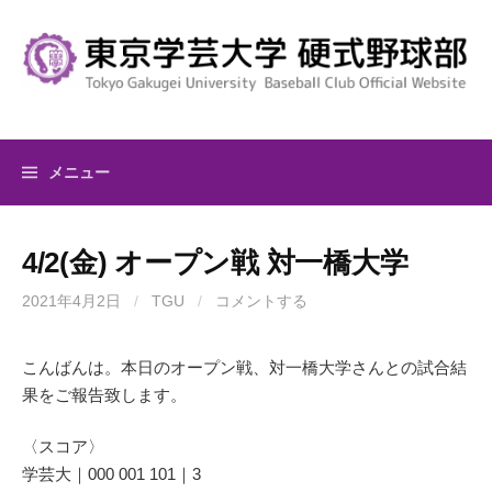
コ
ン
テ
ン
ツ
へ
メニュー
ス
キ
ッ
4/2(金) オープン戦 対一橋大学
プ
2021年4月2日
/
TGU
/
コメントする
こんばんは。本日のオープン戦、対一橋大学さんとの試合結
果をご報告致します。
〈スコア〉
学芸大｜000 001 101｜3