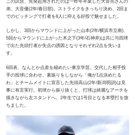
この試合、先発起用されたのは一昨年卒業した大音亮さんの
弟、大音優(2年/春日部)。ストライクをきっちり決め、2回ま
でのピッチングで打者を8人に抑える好投で魅せました。
しかし、3回からマウンドに上がった山本(2年/横浜市立南)、
5回からマウンドに上がった木之下(3年/石神井)は共に与四球
で出た先頭打者が失点の誘因となりそれぞれ2点を失いま
す。
6回表、なんとか点差を縮めたい東京学芸。交代した相手投
手の投球に合わせ、素振りをしながら「俺が1点決めたる
わ」とチームメイトに宣言した先頭高山(2年/新潟明訓)は見
事に有言実行。初球から振り抜くと、打球は綺麗なアーチを
描きながら左スタンドへ。2年生では1号目となる本塁打を放
ちました。