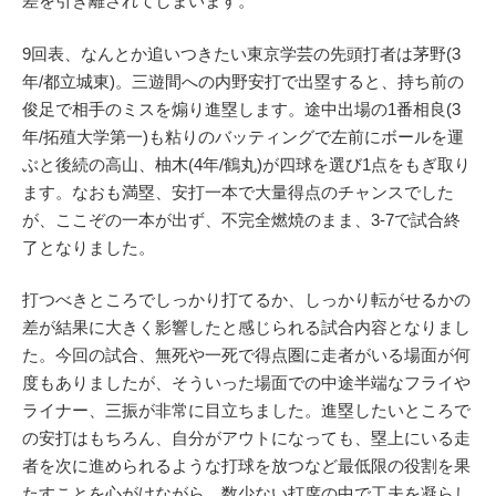
差を引き離されてしまいます。
9回表、なんとか追いつきたい東京学芸の先頭打者は茅野(3
年/都立城東)。三遊間への内野安打で出塁すると、持ち前の
俊足で相手のミスを煽り進塁します。途中出場の1番相良(3
年/拓殖大学第一)も粘りのバッティングで左前にボールを運
ぶと後続の高山、柚木(4年/鶴丸)が四球を選び1点をもぎ取り
ます。なおも満塁、安打一本で大量得点のチャンスでした
が、ここぞの一本が出ず、不完全燃焼のまま、3-7で試合終
了となりました。
打つべきところでしっかり打てるか、しっかり転がせるかの
差が結果に大きく影響したと感じられる試合内容となりまし
た。今回の試合、無死や一死で得点圏に走者がいる場面が何
度もありましたが、そういった場面での中途半端なフライや
ライナー、三振が非常に目立ちました。進塁したいところで
の安打はもちろん、自分がアウトになっても、塁上にいる走
者を次に進められるような打球を放つなど最低限の役割を果
たすことを心がけながら、数少ない打席の中で工夫を凝らし