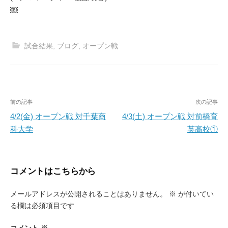
￼
試合結果
,
ブログ
,
オープン戦
投
前の記事
次の記事
稿
4/2(金) オープン戦 対千葉商
4/3(土) オープン戦 対前橋育
科大学
英高校①
ナ
ビ
ゲ
コメントはこちらから
ー
メールアドレスが公開されることはありません。
※
が付いてい
シ
る欄は必須項目です
ョ