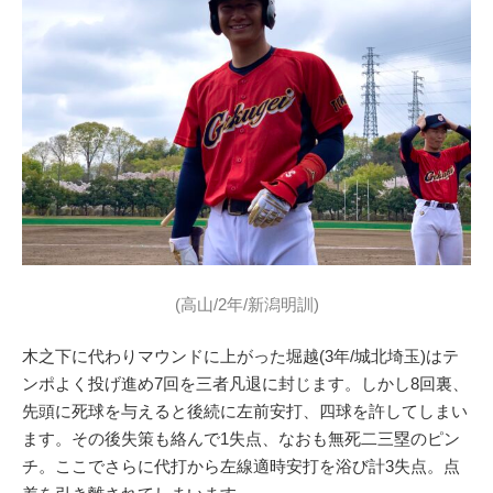
(高山/2年/新潟明訓)
木之下に代わりマウンドに上がった堀越(3年/城北埼玉)はテ
ンポよく投げ進め7回を三者凡退に封じます。しかし8回裏、
先頭に死球を与えると後続に左前安打、四球を許してしまい
ます。その後失策も絡んで1失点、なおも無死二三塁のピン
チ。ここでさらに代打から左線適時安打を浴び計3失点。点