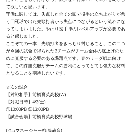
て欲しいと思います。
守備に関しては、失点した全ての回で投手の立ち上がりが悪
く四死球で出た先頭打者から失点につながるという流れにな
ってしまいました。やはり投手陣のレベルアップが必要であ
ると感じました。
ここぞでの一本、先頭打者をきっちり封じること、この二つ
が今回の試合で得られたBチームがチーム全体の底上げのた
めに克服する必要のある課題点です。春のリーグ戦に向け
て、この課題克服がチームの勝利にとってとても強力な材料
となることを期待したいです。
☆次の試合
【対戦相手】前橋育英高校(W)
【対戦日時】4/3(土)
①10:00PB ②13:00PB
【試合会場】前橋育英高校野球場
(2年/マネージャー/後藤萌音)