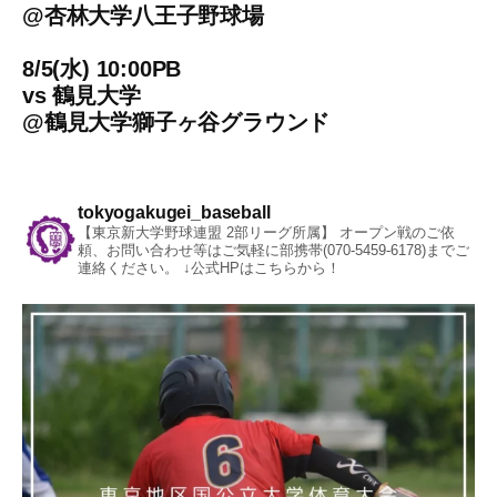
@
杏林大学八王子野球場
8/5(水) 10:00PB
vs
鶴見大学
@
鶴見大学獅子ヶ谷グラウンド
tokyogakugei_baseball
【東京新大学野球連盟 2部リーグ所属】
オープン戦のご依
頼、お問い合わせ等はご気軽に部携帯(070-5459-6178)までご
連絡ください。
↓公式HPはこちらから！