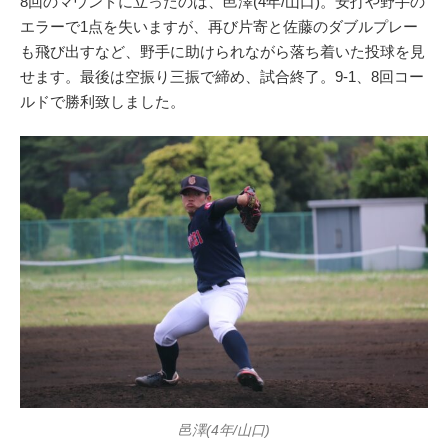
8回のマウンドに立ったのは、邑澤(4年/山口)。安打や野手の
エラーで1点を失いますが、再び片寄と佐藤のダブルプレー
も飛び出すなど、野手に助けられながら落ち着いた投球を見
せます。最後は空振り三振で締め、試合終了。9-1、8回コー
ルドで勝利致しました。
邑澤(4年/山口)