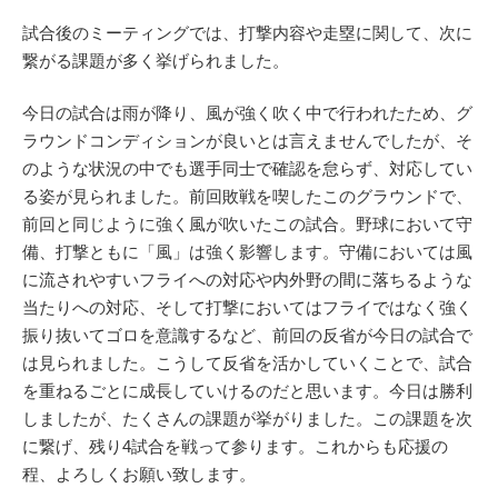
試合後のミーティングでは、打撃内容や走塁に関して、次に
繋がる課題が多く挙げられました。
今日の試合は雨が降り、風が強く吹く中で行われたため、グ
ラウンドコンディションが良いとは言えませんでしたが、そ
のような状況の中でも選手同士で確認を怠らず、対応してい
る姿が見られました。前回敗戦を喫したこのグラウンドで、
前回と同じように強く風が吹いたこの試合。野球において守
備、打撃ともに「風」は強く影響します。守備においては風
に流されやすいフライへの対応や内外野の間に落ちるような
当たりへの対応、そして打撃においてはフライではなく強く
振り抜いてゴロを意識するなど、前回の反省が今日の試合で
は見られました。こうして反省を活かしていくことで、試合
を重ねるごとに成長していけるのだと思います。今日は勝利
しましたが、たくさんの課題が挙がりました。この課題を次
に繋げ、残り4試合を戦って参ります。これからも応援の
程、よろしくお願い致します。