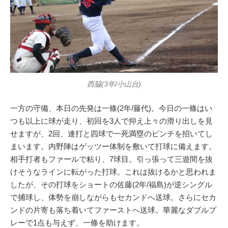
西脇(3年/小山台)
一方の守備、本日の先発は一條(2年/藤代)。今日の一條はい
つも以上に球が走り、初回を3人で抑え上々の滑り出しを見
せますが、2回、連打と四球で一死満塁のピンチを招いてし
まいます。内野陣はゲッツー体制を敷いて打球に備えます。
相手打者もファールで粘り、7球目。引っ張って三遊間を抜
けそうなラインに転がった打球。これは抜けるかと思われま
したが、その打球をショートの佐藤(2年/福島)が逆シングル
で捕球し、体勢を崩しながらもセカンドへ送球。さらにセカ
ンドの片寄も落ち着いてファーストへ送球。華麗なダブルプ
レーで1点も与えず、一條を助けます。