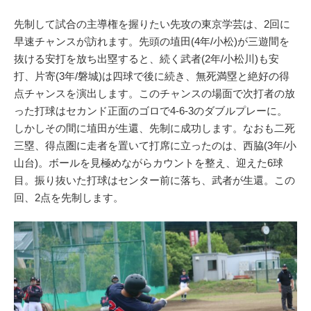
先制して試合の主導権を握りたい先攻の東京学芸は、2回に
早速チャンスが訪れます。先頭の埴田(4年/小松)が三遊間を
抜ける安打を放ち出塁すると、続く武者(2年/小松川)も安
打、片寄(3年/磐城)は四球で後に続き、無死満塁と絶好の得
点チャンスを演出します。このチャンスの場面で次打者の放
った打球はセカンド正面のゴロで4-6-3のダブルプレーに。
しかしその間に埴田が生還、先制に成功します。なおも二死
三塁、得点圏に走者を置いて打席に立ったのは、西脇(3年/小
山台)。ボールを見極めながらカウントを整え、迎えた6球
目。振り抜いた打球はセンター前に落ち、武者が生還。この
回、2点を先制します。