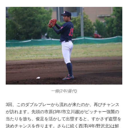
一條(2年/藤代)
3回、このダブルプレーから流れが来たのか、再びチャンス
が訪れます。先頭の市原(3年/市立川越)がピッチャー強襲の
当たりを放ち、俊足を活かして出塁すると、すかさず盗塁を
決めチャンスを作ります。さらに続く西澤(4年/野沢北)は鮮