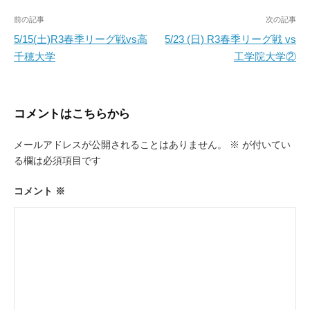
投
前の記事
次の記事
稿
5/15(土)R3春季リーグ戦vs高
5/23 (日) R3春季リーグ戦 vs
千穂大学
工学院大学②
ナ
ビ
ゲ
コメントはこちらから
ー
メールアドレスが公開されることはありません。
※
が付いてい
シ
る欄は必須項目です
ョ
ン
コメント
※