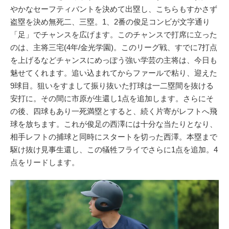
やかなセーフティバントを決めて出塁し、こちらもすかさず
盗塁を決め無死二、三塁。1、2番の俊足コンビが文字通り
「足」でチャンスを広げます。このチャンスで打席に立った
のは、主将三宅(4年/金光学園)。このリーグ戦、すでに7打点
を上げるなどチャンスにめっぽう強い学芸の主将は、今日も
魅せてくれます。追い込まれてからファールで粘り、迎えた
9球目。狙いをすまして振り抜いた打球は一二塁間を抜ける
安打に。その間に市原が生還し1点を追加します。さらにそ
の後、四球もあり一死満塁とすると、続く片寄がレフトへ飛
球を放ちます。これが俊足の西澤には十分な当たりとなり、
相手レフトの捕球と同時にスタートを切った西澤。本塁まで
駆け抜け見事生還し、この犠牲フライでさらに1点を追加。4
点をリードします。