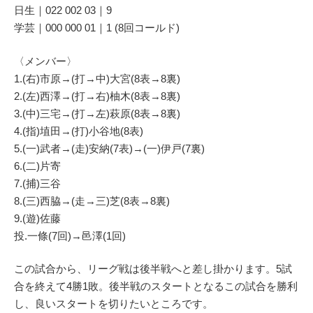
日生｜022 002 03｜9
学芸｜000 000 01｜1 (8回コールド)
〈メンバー〉
1.(右)市原→(打→中)大宮(8表→8裏)
2.(左)西澤→(打→右)柚木(8表→8裏)
3.(中)三宅→(打→左)萩原(8表→8裏)
4.(指)埴田→(打)小谷地(8表)
5.(一)武者→(走)安納(7表)→(一)伊戸(7裏)
6.(二)片寄
7.(捕)三谷
8.(三)西脇→(走→三)芝(8表→8裏)
9.(遊)佐藤
投.一條(7回)→邑澤(1回)
この試合から、リーグ戦は後半戦へと差し掛かります。5試
合を終えて4勝1敗。後半戦のスタートとなるこの試合を勝利
し、良いスタートを切りたいところです。