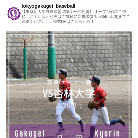
tokyogakugei_baseball
【東京新大学野球連盟 2部リーグ所属】
オープン戦のご依
頼、お問い合わせ等はご気軽に部携帯(070-5459-6178)までご
連絡ください。
↓公式HPはこちらから！