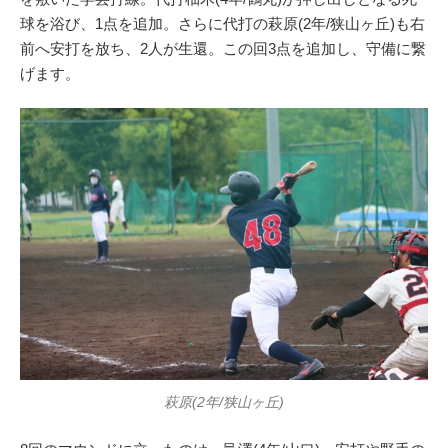
球を浴び、1点を追加。さらに代打の萩原(2年/狭山ヶ丘)も右
前へ安打を放ち、2人が生還。この回3点を追加し、守備に繋
げます。
萩原(2年/狭山ヶ丘)