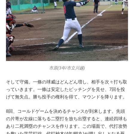
市原(3年/市立川越)
そして守備。一條の球威はどんどん増し、相手を次々打ち取
っていきます。一條は安定したピッチングを見せ、7回を投
げて無失点。勝ち投手の権利を得て、マウンドを降ります。
8回、コールドゲームを決めるチャンスが到来します。先頭
の片寄が左線に落ちる二塁打を放ち出塁すると、連続四球も
あり二死満塁のチャンスを作ります。この場面で、代打攻勢
を敷いた学芸打線。代打柚木(4年/鶴丸)が押し出しとなる死