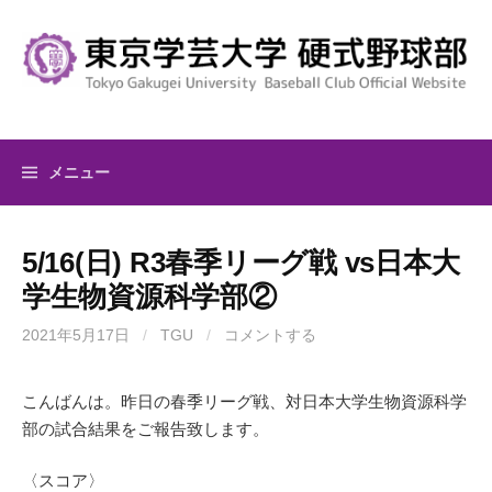
コ
ン
テ
ン
ツ
へ
メニュー
ス
キ
ッ
5/16(日) R3春季リーグ戦 vs日本大
プ
学生物資源科学部②
2021年5月17日
/
TGU
/
コメントする
こんばんは。昨日の春季リーグ戦、対日本大学生物資源科学
部の試合結果をご報告致します。
〈スコア〉