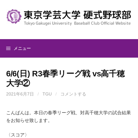
コ
ン
テ
ン
ツ
へ
メニュー
ス
キ
ッ
6/6(日) R3春季リーグ戦 vs高千穂
プ
大学②
2021年6月7日
/
TGU
/
コメントする
こんばんは。本日の春季リーグ戦、対高千穂大学の試合結果
をお知らせ致します。
〈スコア〉