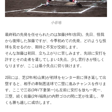
小谷地
最終戦の先発を任せられたのは加藤(4年/吉田)。先日、怪我
から復帰した加藤ですが、今季初めての先発。どのような投
球を見せるのか、期待と不安が交錯します。
そんな加藤は初回、立ち上がりに苦しみます。先頭に安打を
許すとその走者を還してしまい1失点。少し雲行きが怪しく
なりますが、ここは最小失点に切り抜けます。
2回には、芝(2年/松山東)が初球をセンター前に弾き返して出
塁すると、相手の牽制悪送球で二塁に進みチャンスを作りま
す。ここで三谷(3年/下妻第一)も左前に安打を放ち一死一、
三塁。続く佐藤(2年/福島)の内野ゴロの間に芝が生還し、早
くも勝ち越しに成功します。