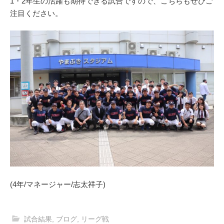
1・2年生の活躍も期待できる試合ですので、こちらもぜひご
注目ください。
(4年/マネージャー/志太祥子)
試合結果
,
ブログ
,
リーグ戦