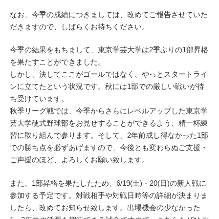
なお、今季の成績につきましては、改めてご報告させていた
だきますので、しばらくお待ちください。
今季の結果をもちまして、東京学芸大学は2季ぶりの1部昇格
を果たすことができました。
しかし、決してここがゴールではなく、やっとスタートライ
ンに立てたという状況です。秋には1部での厳しい戦いが待
ち受けています。
秋季リーグ戦では、今季からさらにレベルアップした東京学
芸大学硬式野球部をお見せすることができるよう、精一杯練
習に取り組んで参ります。そして、2年前成し得なかった1部
での勝ち点を必ずあげますので、今後とも変わらぬご支援・
ご声援のほど、よろしくお願い致します。
また、1部昇格を果たしたため、6/19(土)・20(日)の新人戦に
参加する予定です。対戦相手や対戦日時等の詳細が決まりま
したら、改めてお知らせ致します。出場機会の少なかった