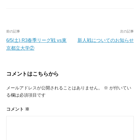
投
前の記事
次の記事
稿
6/5(土) R3春季リーグ戦 vs東
新人戦についてのお知らせ
京都立大学②
ナ
ビ
ゲ
コメントはこちらから
ー
メールアドレスが公開されることはありません。
※
が付いてい
シ
る欄は必須項目です
ョ
ン
コメント
※