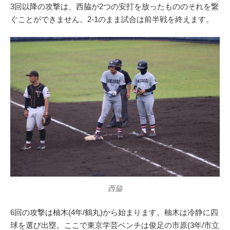
3回以降の攻撃は、西脇が2つの安打を放ったもののそれを繋
ぐことができません。2-1のまま試合は前半戦を終えます。
西脇
6回の攻撃は柚木(4年/鶴丸)から始まります。柚木は冷静に四
球を選び出塁。ここで東京学芸ベンチは俊足の市原(3年/市立