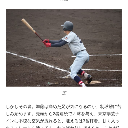
芝
しかしその裏。加藤は痛めた足が気になるのか、制球難に苦
しみ始めます。先頭から2者連続で四球を与え、東京学芸ナ
インに不穏な空気が流れると、迎えるは3番打者。甘く入っ
たストレートを待ってましたとばかりに捉えられ、これが3