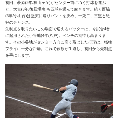
初回。萩原(2年/狭山ヶ丘)がセンター前に巧く打球を運ぶ
と、大宮(3年/御殿場南)も四球を選んで続きます。続く西脇
(3年/小山台)は堅実に送りバントを決め、一死二、三塁と絶
好のチャンス。
先制点を取りたいこの場面で迎えるバッターは、今試合4番
に起用された小谷地(4年/八戸)。ベンチの期待も高まりま
す。その小谷地がセンター方向に高く飛ばした打球は、犠牲
フライに十分な距離。これで萩原が生還し、初回から先制点
を手にします。