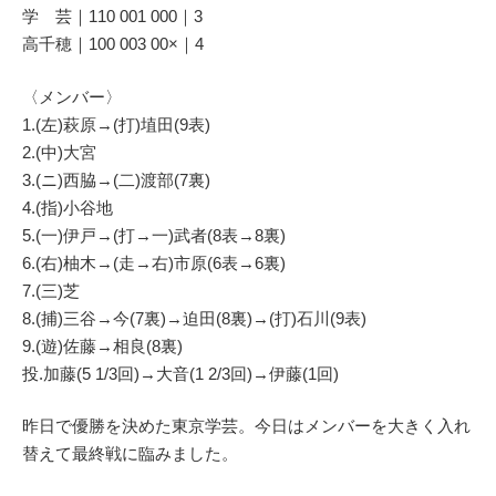
学 芸｜110 001 000｜3
高千穂｜100 003 00×｜4
〈メンバー〉
1.(左)萩原→(打)埴田(9表)
2.(中)大宮
3.(ニ)西脇→(二)渡部(7裏)
4.(指)小谷地
5.(一)伊戸→(打→一)武者(8表→8裏)
6.(右)柚木→(走→右)市原(6表→6裏)
7.(三)芝
8.(捕)三谷→今(7裏)→迫田(8裏)→(打)石川(9表)
9.(遊)佐藤→相良(8裏)
投.加藤(5 1/3回)→大音(1 2/3回)→伊藤(1回)
昨日で優勝を決めた東京学芸。今日はメンバーを大きく入れ
替えて最終戦に臨みました。