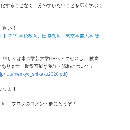
特化することなく自分の学びたいことを広く学ぶこ
ださい！
2019 学校教育、国際教育 – 東京学芸大学 硬
、詳しくは東京学芸大学HPへアクセスし、[教育
]にあります「取得可能な免許・資格について」
.jp/…u/menkyo_shikaku2020.pdf
)
なります。
tter、ブログのコメント欄にどうぞ！