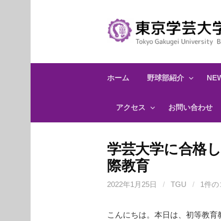
コ
ン
テ
ン
ツ
へ
ホーム
野球部紹介
NEW
ス
キ
アクセス
お問い合わせ
ッ
プ
学芸大学に合格し
際教育
2022年1月25日
/
TGU
/
1件の
こんにちは。本日は、初等教育教