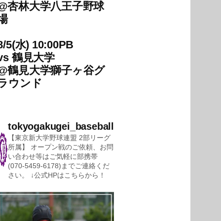
@
杏林大学八王子野球
場
8/5(水) 10:00PB
vs
鶴見大学
@
鶴見大学獅子ヶ谷グ
ラウンド
tokyogakugei_baseball
【東京新大学野球連盟 2部リーグ
所属】
オープン戦のご依頼、お問
い合わせ等はご気軽に部携帯
(070-5459-6178)までご連絡くだ
さい。
↓公式HPはこちらから！