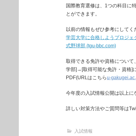
国際教育選修は、1つの科目に
とができます。
以前の情報もぜひ参考にしてく
学芸大学に合格しようプロジェクト
式野球部 (tgu-bbc.com)
取得できる免許や資格について
学部]→[取得可能な免許・資格
PDF(URLはこちら
u-gakugei.ac
今年度の入試情報公開は以上に
詳しい対策方法やご質問等はTwi
入試情報