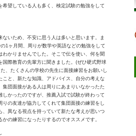
を希望している人も多く、検定試験の勉強をして
来ないため、不安に思う人は多いと思います。ま
での1ヶ月間、周りが数学や英語などの勉強をして
はわかりませんでした。そこで伝を使い、何を聞
を国際教育の先輩方に聞きました。(ぜひ硬式野球
また、たくさんの学校の先生に面接練習をお願いし
たこと、新たな知識、アドバイス、自分の考えな
。集団面接がある人は周りにあまりいなかったた
難しかったのですが、推薦入試で試験が終わって
周りの友達が協力してくれて集団面接の練習をし
も、異なる視点を持っていて新たな考えが思いつ
るかの練習になったりするのでオススメです。
と