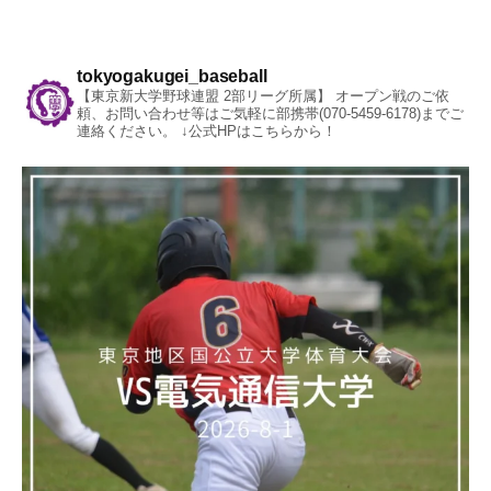
tokyogakugei_baseball
【東京新大学野球連盟 2部リーグ所属】
オープン戦のご依
頼、お問い合わせ等はご気軽に部携帯(070-5459-6178)までご
連絡ください。
↓公式HPはこちらから！