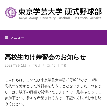
コ
ン
テ
ン
ツ
へ
メニュー
ス
キ
ッ
高校生向け練習会のお知らせ
プ
2022年7月1日
/
TGU
/
コメントする
こんにちは。このたび東京学芸大学硬式野球部では、8月に
高校生を対象とした練習会を行うこととなりました。つきま
しては、以下の日程で開催いたしますので、是非ふるってご
参加下さい。参加を希望される方は、下記の方法でお申し込
みください。