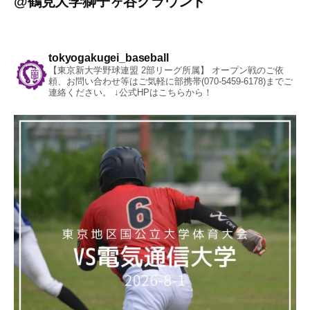
@
鶴見大学獅子ヶ谷グラウンド
tokyogakugei_baseball
【東京新大学野球連盟 2部リーグ所属】
オープン戦のご依
頼、お問い合わせ等はご気軽に部携帯(070-5459-6178)までご
連絡ください。
↓公式HPはこちらから！