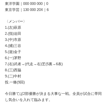
東洋学園｜000 000 000｜0
東京学芸｜130 000 20X｜6
〈メンバー〉
1.(左)萩原
2.(指)迫田
3.(中)市原
4.(捕)三谷
5.(遊)金子
6.(一)茅野
7.(右)武者→(代走→右)芝(5裏→6表)
8.(三)西脇
9.(二)中村
投.一條(9回)
今日勝てば2部優勝が決まる大事な一戦。全員が試合に帯同
し気合いを入れて臨みます。