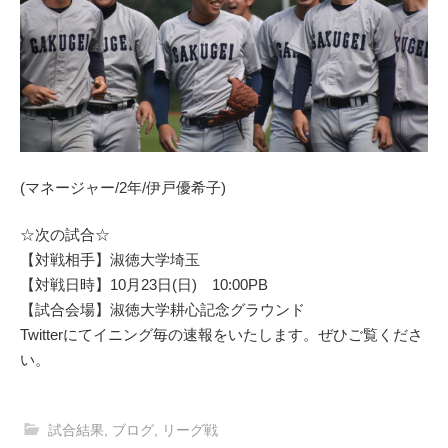
(マネージャー/2年/伊戸優希子)
☆次の試合☆
【対戦相手】淑徳大学埼玉
【対戦日時】10月23日(日) 10:00PB
【試合会場】淑徳大学耕心記念グラウンド
Twitterにてイニング毎の速報をいたします。ぜひご覧くださ
い。
試合結果
,
ブログ
,
リーグ戦