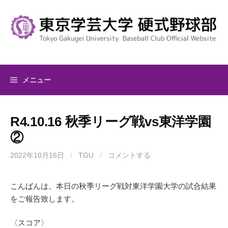
コ
ン
テ
ン
ツ
へ
メニュー
ス
キ
ッ
R4.10.16 秋季リーグ戦vs東洋学園
プ
②
2022年10月16日
/
TGU
/
コメントする
こんばんは。本日の秋季リーグ戦対東洋学園大学の試合結果
をご報告致します。
〈スコア〉