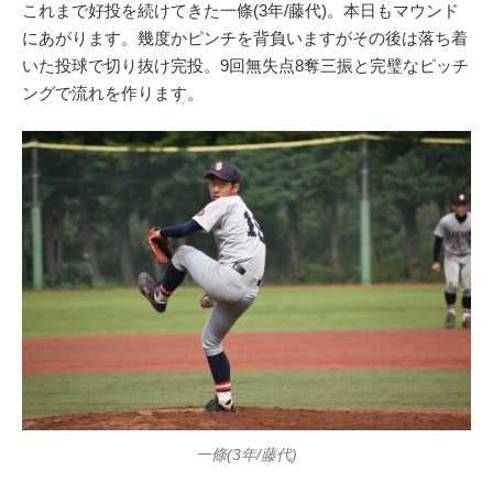
これまで好投を続けてきた一條(3年/藤代)。本日もマウンド
にあがります。幾度かピンチを背負いますがその後は落ち着
いた投球で切り抜け完投。9回無失点8奪三振と完璧なピッチ
ングで流れを作ります。
一條(3年/藤代)