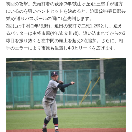
初回の攻撃。先頭打者の萩原(3年/狭山ヶ丘)は三塁手が後方
にいるのを狙いバントヒットを決めると、迫田(2年/春日部共
栄)が送りパスボールの間に1点先制します。
2回には中村(1年/長野)、迫田の安打で二死1.2塁とし、迎え
るバッターは主将市原(4年/市立川越)。追い込まれてからの3
球目を振り抜くと左中間の頭上を超え2点追加。さらに、相
手のエラーにより市原も生還し4-0とリードを広げます。