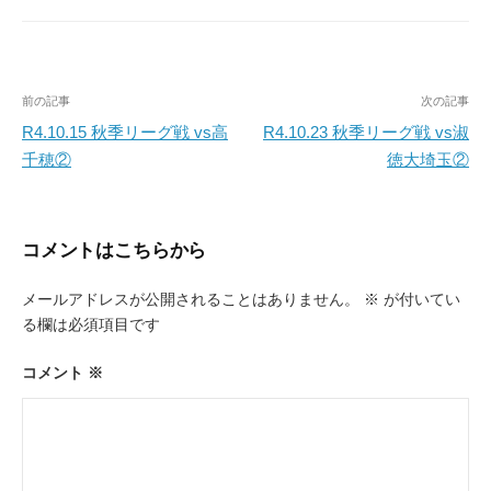
投
前の記事
次の記事
稿
R4.10.15 秋季リーグ戦 vs高
R4.10.23 秋季リーグ戦 vs淑
千穂②
徳大埼玉②
ナ
ビ
ゲ
コメントはこちらから
ー
メールアドレスが公開されることはありません。
※
が付いてい
シ
る欄は必須項目です
ョ
ン
コメント
※