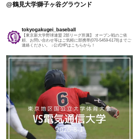
@
鶴見大学獅子ヶ谷グラウンド
tokyogakugei_baseball
【東京新大学野球連盟 2部リーグ所属】
オープン戦のご依
頼、お問い合わせ等はご気軽に部携帯(070-5459-6178)までご
連絡ください。
↓公式HPはこちらから！