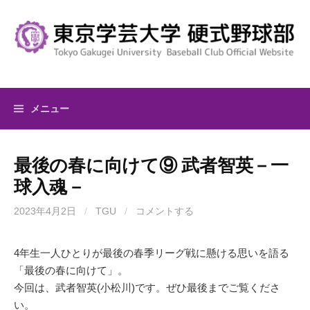
コ
ン
テ
ン
ツ
へ
メニュー
ス
キ
ッ
最後の春に向けて⑨ 武者智英－一
プ
球入魂－
2023年4月2日
/
TGU
/
コメントする
4年生一人ひとりが最後の春季リーグ戦に懸ける思いを語る
「最後の春に向けて」。
今回は、武者智英(小松川)です。ぜひ最後までご覧くださ
い。