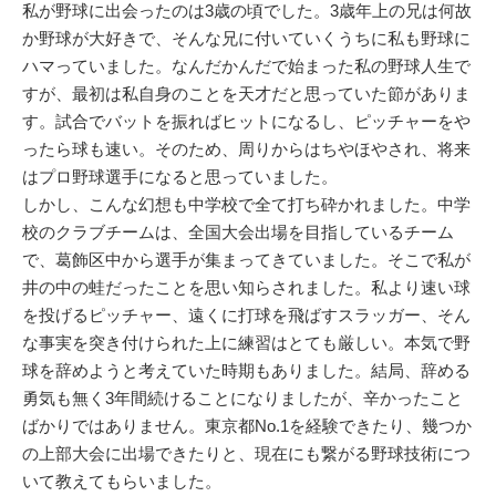
私が野球に出会ったのは3歳の頃でした。3歳年上の兄は何故
か野球が大好きで、そんな兄に付いていくうちに私も野球に
ハマっていました。なんだかんだで始まった私の野球人生で
すが、最初は私自身のことを天才だと思っていた節がありま
す。試合でバットを振ればヒットになるし、ピッチャーをや
ったら球も速い。そのため、周りからはちやほやされ、将来
はプロ野球選手になると思っていました。
しかし、こんな幻想も中学校で全て打ち砕かれました。中学
校のクラブチームは、全国大会出場を目指しているチーム
で、葛飾区中から選手が集まってきていました。そこで私が
井の中の蛙だったことを思い知らされました。私より速い球
を投げるピッチャー、遠くに打球を飛ばすスラッガー、そん
な事実を突き付けられた上に練習はとても厳しい。本気で野
球を辞めようと考えていた時期もありました。結局、辞める
勇気も無く3年間続けることになりましたが、辛かったこと
ばかりではありません。東京都No.1を経験できたり、幾つか
の上部大会に出場できたりと、現在にも繋がる野球技術につ
いて教えてもらいました。